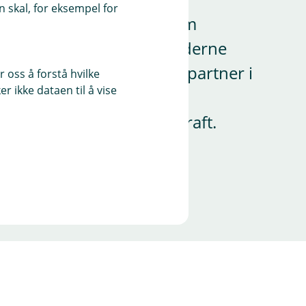
 skal, for eksempel for
 Økonomi for å gi deg som
nomisk rådgivning og moderne
r vi din lokale sparringspartner i
 oss å forstå hvilke
r ikke dataen til å vise
 Din komplette økonomi- og
l forankring og digital kraft.