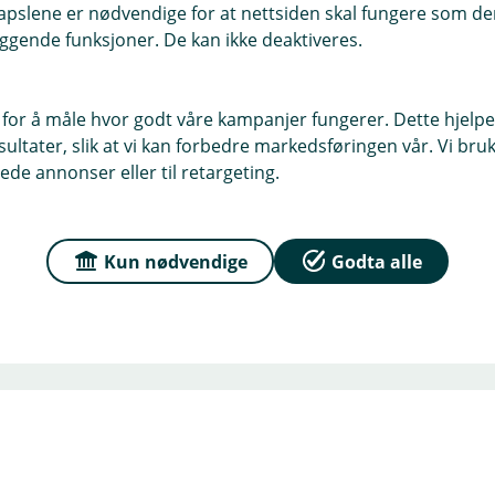
pslene er nødvendige for at nettsiden skal fungere som den
Vi samarbeider tett med Eika
ggende funksjoner. De kan ikke deaktiveres.
bedriftskunde helhetlig øko
regnskapstjenester. Sammen e
 for å måle hvor godt våre kampanjer fungerer. Dette hjelper
ltater, slik at vi kan forbedre markedsføringen vår. Vi bruke
alle faser av bedriftens liv.
ede annonser eller til retargeting.
rådgivningspartner – med loka
Kun nødvendige
Godta alle
(
Eika Økonomi Øst
E
k
s
t
e
r
n
l
e