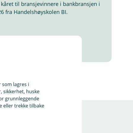
 kåret til bransjevinnere i bankbransjen i
 fra Handelshøyskolen BI.
r som lagres i
, sikkerhet, huske
for grunnleggende
eller trekke tilbake
re for kunden