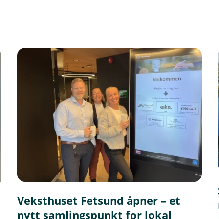
n
k
e
,
å
p
n
e
r
i
n
y
t
t
v
i
n
d
u
)
Veksthuset Fetsund åpner – et
nytt samlingspunkt for lokal