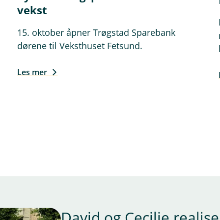
vekst
15. oktober åpner Trøgstad Sparebank
dørene til Veksthuset Fetsund.
Les mer
David og Cecilie reali