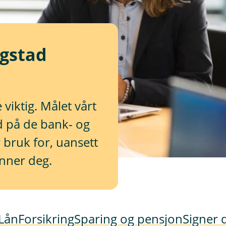
øgstad
viktig. Målet vårt
ud på de bank- og
 bruk for, uansett
inner deg.
Lån
Forsikring
Sparing og pensjon
Signer