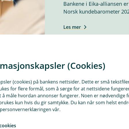
Bankene i Eika-alliansen er
Norsk kundebarometer 2026
Les mer
rmasjonskapsler (Cookies)
sler (cookies) på bankens nettsider. Dette er små tekstfile
ukes for flere formål, som å sørge for at nettsidene fungerer
samt å måle hvordan annonser fungerer. Noen er nødvendige 
rukes kun hvis du gir samtykke. Du kan når som helst endre 
i personvernerklæringen vår.
Bank + Regnskap – bed
cookies