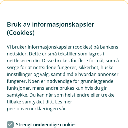
H
o
Bruk av informasjonskapsler
p
p
(Cookies)
i
Vi bruker informasjonskapsler (cookies) på bankens
nettsider. Dette er små tekstfiler som lagres i
n
nettleseren din. Disse brukes for flere formål, som å
n
sørge for at nettsidene fungerer, sikkerhet, huske
h
innstillinger og valg, samt å måle hvordan annonser
o
fungerer. Noen er nødvendige for grunnleggende
funksjoner, mens andre brukes kun hvis du gir
d
samtykke. Du kan når som helst endre eller trekke
e
tilbake samtykket ditt. Les mer i
t
personvernerklæringen vår.
Pensjonssparing
Strengt nødvendige cookies