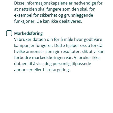
Disse informasjonskapslene er nødvendige for
Pensjon er det du skal leve av som pensjonist
at nettsiden skal fungere som den skal, for
eksempel for sikkerhet og grunnleggende
Rådgiverne hjelper deg på veien
funksjoner. De kan ikke deaktiveres.
Jo tidligere du kommer i gang, jo mindre trenger du å
Markedsføring
spare hver måned.
Vi bruker dataen din for å måle hvor godt våre
kampanjer fungerer. Dette hjelper oss å forstå
Book møte om pensjon
hvilke annonser som gir resultater, slik at vi kan
forbedre markedsføringen vår. Vi bruker ikke
dataen til å vise deg personlig tilpassede
Hva er pensjon?
annonser eller til retargeting.
Pensjon er pengene du skal leve av når du blir
pensjonist.
Den består av tre deler:
Pensjon fra Folketrygden
: Du sparer 18,1 % av