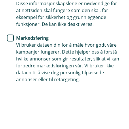
Disse informasjonskapslene er nødvendige for
Lavere rente
at nettsiden skal fungere som den skal, for
eksempel for sikkerhet og grunnleggende
Færre gebyrer
funksjoner. De kan ikke deaktiveres.
Én faktura
Markedsføring
Vi bruker dataen din for å måle hvor godt våre
Søk refinansiering
kampanjer fungerer. Dette hjelper oss å forstå
hvilke annonser som gir resultater, slik at vi kan
forbedre markedsføringen vår. Vi bruker ikke
Har det hopet seg opp?
dataen til å vise deg personlig tilpassede
annonser eller til retargeting.
Flere lån og kredittkort kan gi unødvendig høye
kostnader. Når du samler alt i ett lån, kan du
betale mindre, og få bedre kontroll.
Samle lån og spar penger