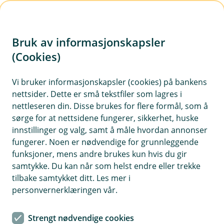
H
o
Bruk av informasjonskapsler
p
p
(Cookies)
i
Vi bruker informasjonskapsler (cookies) på bankens
nettsider. Dette er små tekstfiler som lagres i
n
nettleseren din. Disse brukes for flere formål, som å
n
sørge for at nettsidene fungerer, sikkerhet, huske
h
innstillinger og valg, samt å måle hvordan annonser
o
fungerer. Noen er nødvendige for grunnleggende
funksjoner, mens andre brukes kun hvis du gir
d
samtykke. Du kan når som helst endre eller trekke
e
tilbake samtykket ditt. Les mer i
t
personvernerklæringen vår.
Fordelene med refinansiering
Strengt nødvendige cookies