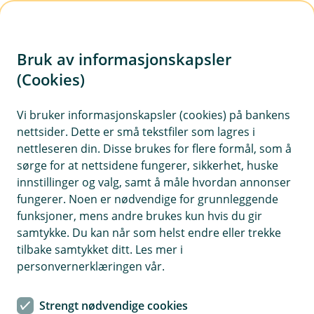
H
o
Bruk av informasjonskapsler
p
p
(Cookies)
i
Vi bruker informasjonskapsler (cookies) på bankens
nettsider. Dette er små tekstfiler som lagres i
n
nettleseren din. Disse brukes for flere formål, som å
n
sørge for at nettsidene fungerer, sikkerhet, huske
h
innstillinger og valg, samt å måle hvordan annonser
o
fungerer. Noen er nødvendige for grunnleggende
funksjoner, mens andre brukes kun hvis du gir
d
samtykke. Du kan når som helst endre eller trekke
e
tilbake samtykket ditt. Les mer i
t
personvernerklæringen vår.
Boliglån
Strengt nødvendige cookies