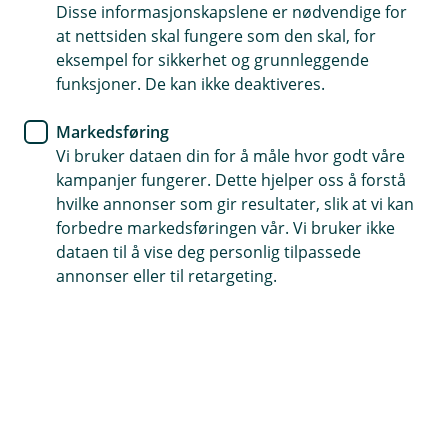
Disse informasjonskapslene er nødvendige for
De viktigste begrepene du må
at nettsiden skal fungere som den skal, for
vite om boliglån
eksempel for sikkerhet og grunnleggende
funksjoner. De kan ikke deaktiveres.
Når du skal ta opp ditt første boliglån, er det lett
Markedsføring
å bli forvirret av alle ordene og begrepene som
Vi bruker dataen din for å måle hvor godt våre
brukes. Her har vi laget en guide som forklarer
kampanjer fungerer. Dette hjelper oss å forstå
de viktigste begrepene du må vite før du søker
hvilke annonser som gir resultater, slik at vi kan
om et boliglån.
forbedre markedsføringen vår. Vi bruker ikke
dataen til å vise deg personlig tilpassede
Ulike typer boliglån
annonser eller til retargeting.
BLU / Boliglån for unge
Boliglån for unge er et eget tilbud til deg som er
under 34 år. Du kan låne opp til 90 % av
kjøpesummen til vår laveste rente.
Les mer om
boliglån for unge
.