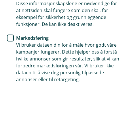
Disse informasjonskapslene er nødvendige for
Dekker vanlige skader som rifter, svimerker og vinsøl
at nettsiden skal fungere som den skal, for
eksempel for sikkerhet og grunnleggende
Full erstatning for bunad, sølv og annet tilbehør
funksjoner. De kan ikke deaktiveres.
Utfyller reise- og innboforsikringen – du er ekstra godt
Markedsføring
dekket
Vi bruker dataen din for å måle hvor godt våre
kampanjer fungerer. Dette hjelper oss å forstå
Kontakt meg om bunadsforsikring
hvilke annonser som gir resultater, slik at vi kan
forbedre markedsføringen vår. Vi bruker ikke
dataen til å vise deg personlig tilpassede
Bruk bunaden uten bekymringer
annonser eller til retargeting.
En egen forsikring gjør det litt tryggere å bruke
bunaden – enten du skal i bryllup, konfirmasjon
eller 17. mai. Vi kan ikke erstatte
affeksjonsverdien, men vi kan hjelpe deg om det
skjer uhell, skader eller tyveri.