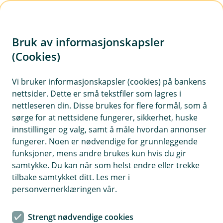
H
o
Bruk av informasjonskapsler
p
p
(Cookies)
i
Vi bruker informasjonskapsler (cookies) på bankens
nettsider. Dette er små tekstfiler som lagres i
n
nettleseren din. Disse brukes for flere formål, som å
n
sørge for at nettsidene fungerer, sikkerhet, huske
h
innstillinger og valg, samt å måle hvordan annonser
o
fungerer. Noen er nødvendige for grunnleggende
funksjoner, mens andre brukes kun hvis du gir
d
samtykke. Du kan når som helst endre eller trekke
e
tilbake samtykket ditt. Les mer i
t
personvernerklæringen vår.
Bunadsforsikring
Strengt nødvendige cookies