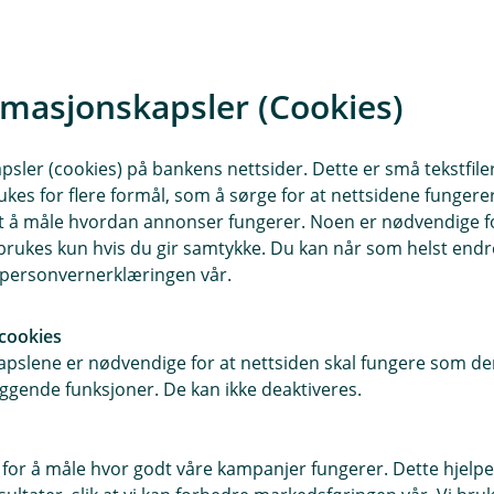
 en erfaren kreftsykepleier. Her får
 mest for deg – og veiledning som
rmasjonskapsler (Cookies)
ttere. Målet er at du skal kjenne på
sler (cookies) på bankens nettsider. Dette er små tekstfile
ukes for flere formål, som å sørge for at nettsidene fungerer
samt å måle hvordan annonser fungerer. Noen er nødvendige 
 forstår. I Kreftkompassets digitale
rukes kun hvis du gir samtykke. Du kan når som helst endre 
om lignende opplevelser. Her kan
i personvernerklæringen vår.
ne motivasjon til å bygge opp en
cookies
pslene er nødvendige for at nettsiden skal fungere som den
ggende funksjoner. De kan ikke deaktiveres.
set?
m har fått utbetaling etter
ingene:
 for å måle hvor godt våre kampanjer fungerer. Dette hjelper