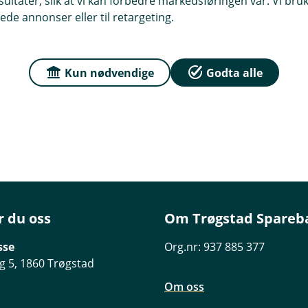
ltater, slik at vi kan forbedre markedsføringen vår. Vi bruke
ede annonser eller til retargeting.
 13. oktober 2025)
Kun nødvendige
Godta alle
r du oss
Om Trøgstad Spareb
sse
Org.nr: 937 885 377
g 5, 1860 Trøgstad
Om oss