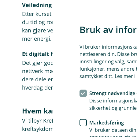
e
Veiledning med kreftsykepleier
r
Etter kurset får du tilbud om to samtaler med
i
du tid og rom til å snakke om det som betyr
n
Bruk av info
y
kan gjøre veien tilbake til arbeidslivet litt le
t
mer energi, trygghet og livskvalitet.
t
v
Vi bruker informasjonskap
i
Et digitalt fellesskap
nettleseren din. Disse br
n
innstillinger og valg, 
Det gjør godt å snakke med noen som virkelig
d
funksjoner, mens andre b
nettverk møter du andre som har vært gjenn
u
samtykket ditt. Les mer 
)
dere dele erfaringer, støtte hverandre og fin
hverdag der kreften ikke får dominere livet.
Strengt nødvendige 
Disse informasjonska
sikkerhet og grunnle
Hvem kan få tilbud om dette kur
Vi tilbyr Kreftkompassets tjenester til deg so
Markedsføring
kreftsykdom, og som har en av disse forsikr
Vi bruker dataen din