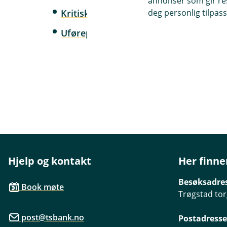
annonser som gir resu
deg personlig tilpass
Kritisk sykdomsforsikring
(kjøpt etter
Uførepensjon
Hjelp og kontakt
Her finne
Besøksadre
Book møte
Trøgstad tor
post@tsbank.no
Postadresse