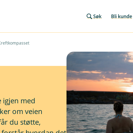
Søk
Bli kunde
Kreftkompasset
e igjen med
nker om veien
år du støtte,
 forstår hvordan det