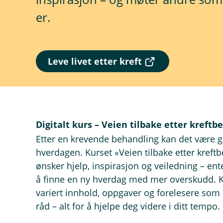
er.
(
Leve livet etter kreft
E
k
s
t
e
r
Digitalt kurs – Veien tilbake etter kreftb
n
Etter en krevende behandling kan det være godt
l
e
hverdagen. Kurset «Veien tilbake etter kreft
n
ønsker hjelp, inspirasjon og veiledning – ente
k
å finne en ny hverdag med mer overskudd. K
e
,
variert innhold, oppgaver og forelesere som
å
råd – alt for å hjelpe deg videre i ditt tempo.
p
n