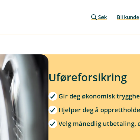
Søk
Bli kunde
Uføreforsikring
Gir deg økonomisk trygghet
Hjelper deg å opprettholde
Velg månedlig utbetaling, 