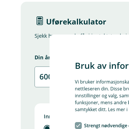
Uførekalkulator
Sjekk hvor mye du får i inntektstap hvi
Din årsinntekt før skatt
Bruk av info
Vi bruker informasjonskap
nettleseren din. Disse br
innstillinger og valg, 
funksjoner, mens andre b
samtykket ditt. Les mer 
Inntektstap før skatt
Strengt nødvendige 
per måned
per år