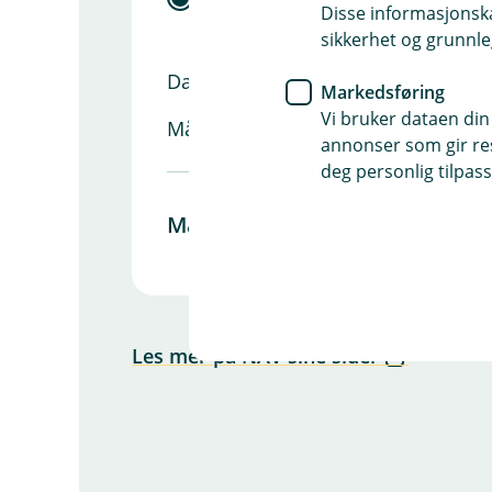
Disse informasjonska
sikkerhet og grunnle
Dagens månedsinntekt
Markedsføring
Vi bruker dataen din
Månedsinntekt ved uførhet (uføretr
annonser som gir resu
deg personlig tilpass
Månedlig inntektstap
Les mer på NAV sine sider