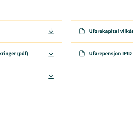
orsikringssum tilpasset din inntekt.
en av forsikringssummen utbetales ved varig uførhet.
etaling – ingen gradering etter uføregrad.
Uførekapital vilkår
kringer (pdf)
Uførepensjon IPID