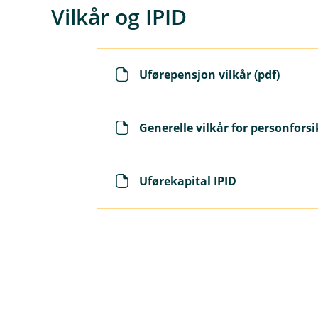
En sum som passer deg: F
Vilkår og IPID
Engangsutbetaling: Rest
Ingen gradering: Full utb
Uførepensjon vilkår (pdf)
Generelle vilkår for personforsi
Uførekapital IPID