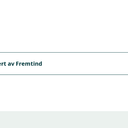
inne ut hva som er akkurat passe for deg.
vert av Fremtind
 Fremtind, men det er oss i banken du skal kontakte hvis du 