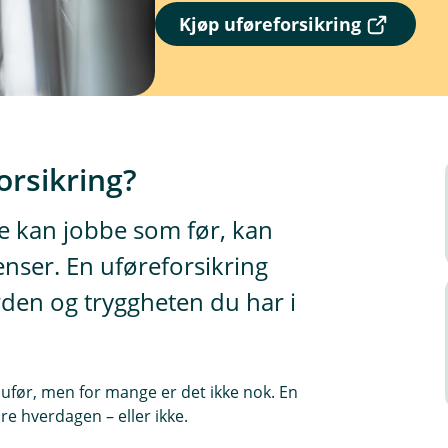
(
Kjøp uføreforsikring
E
k
s
t
e
r
n
orsikring?
l
e
n
kke kan jobbe som før, kan
k
nser. En uføreforsikring
e
,
den og tryggheten du har i
å
p
n
e
r
 ufør, men for mange er det ikke nok. En
i
re hverdagen – eller ikke.
n
y