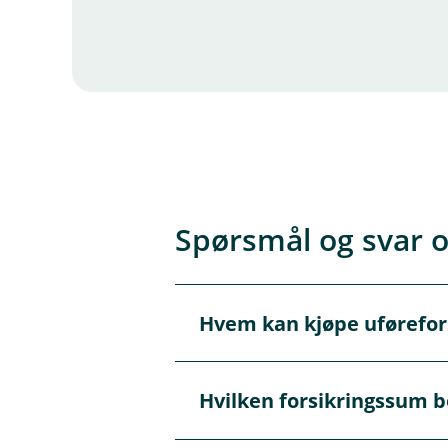
Spørsmål og svar o
Hvem kan kjøpe uførefor
Å
p
n
e
Du kan kjøpe uføreforsikringe
Hvilken forsikringssum bø
/
Å
søknadstidspunktet. Du må fyl
L
p
u
n