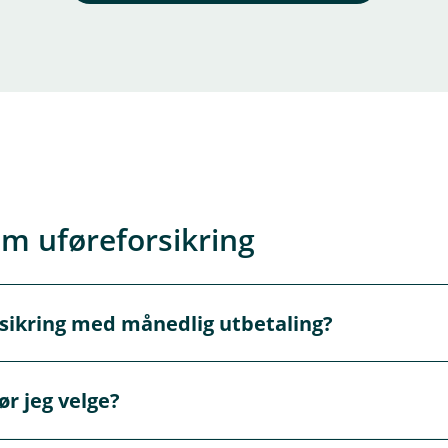
m uføreforsikring
sikring med månedlig utbetaling?
n når du er mellom 18 og 55 år. Du må være i arbeid og ikk
r jeg velge?
le ut helseerklæring når du skal kjøpe uføreforsikring.