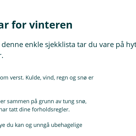
lar for vinteren
 denne enkle sjekklista tar du vare på h
.
som verst. Kulde, vind, regn og snø er
aser sammen på grunn av tung snø,
har tatt dine forholdsregler.
ye du kan og unngå ubehagelige