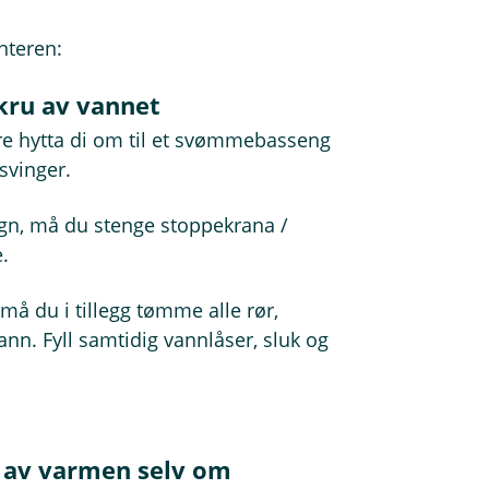
nteren:
Skru av vannet
re hytta di om til et svømmebasseng
svinger.
øgn, må du stenge stoppekrana /
.
 må du i tillegg tømme alle rør,
nn. Fyll samtidig vannlåser, sluk og
å av varmen selv om