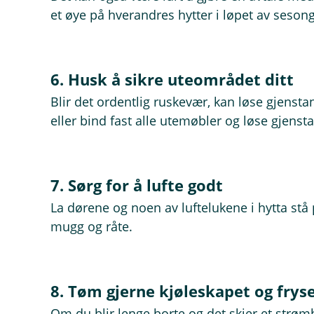
et øye på hverandres hytter i løpet av seson
6. Husk å sikre uteområdet ditt
Blir det ordentlig ruskevær, kan løse gjensta
eller bind fast alle utemøbler og løse gjen
7. Sørg for å lufte godt
La dørene og noen av luftelukene i hytta stå 
mugg og råte.
8. Tøm gjerne kjøleskapet og frys
Om du blir lenge borte og det skjer et strømb