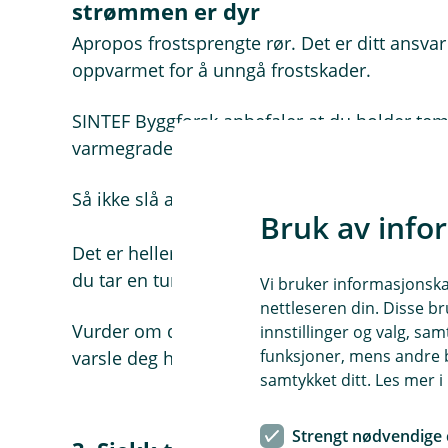
strømmen er dyr
Apropos frostsprengte rør. Det er ditt ansvar å
oppvarmet for å unngå frostskader.
SINTEF Byggforsk anbefaler at du holder tem
varmegrader.
Så ikke slå av panelovnene for å spare på s
Bruk av info
Det er heller ikke uvanlig at strømmen går og 
du tar en tur oppom hytta di og sjekker at al
Vi bruker informasjonskap
nettleseren din. Disse br
Vurder om du bør investere i en løsning som
innstillinger og valg, 
funksjoner, mens andre b
varsle deg hvis strømmen går på hytta.
samtykket ditt. Les mer 
Strengt nødvendige 