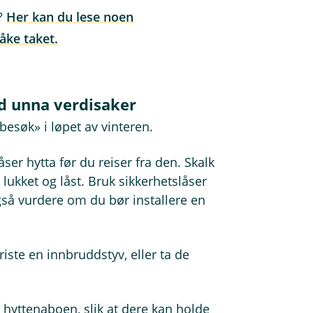
r?
Her kan du lese noen
åke taket.
dd unna verdisaker
besøk» i løpet av vinteren.
låser hytta før du reiser fra den. Skalk
 lukket og låst. Bruk sikkerhetslåser
så vurdere om du bør installere en
iste en innbruddstyv, eller ta de
 hyttenaboen, slik at dere kan holde