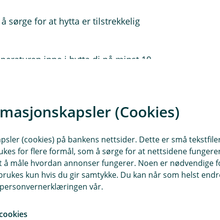
 sørge for at hytta er tilstrekkelig
peraturen inne i hytta di på minst 10
trømmen.
rmasjonskapsler (Cookies)
blir den borte lenge er det viktig at
t er som det skal.
sler (cookies) på bankens nettsider. Dette er små tekstfile
ukes for flere formål, som å sørge for at nettsidene fungerer
 gjør at du kan fjernstyre varmen og
samt å måle hvordan annonser fungerer. Noen er nødvendige 
rukes kun hvis du gir samtykke. Du kan når som helst endre 
i personvernerklæringen vår.
cookies