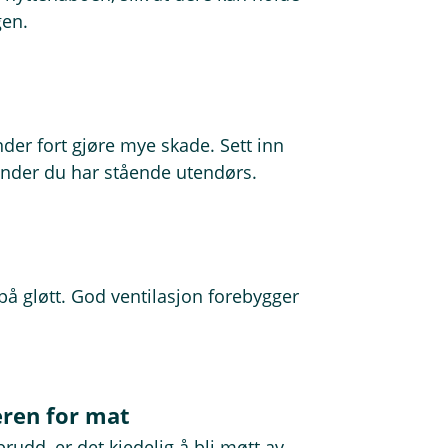
gen.
nder fort gjøre mye skade. Sett inn
stander du har stående utendørs.
på gløtt. God ventilasjon forebygger
eren for mat
rudd, er det kjedelig å bli møtt av