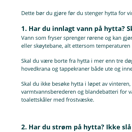
Dette bør du gjøre før du stenger hytta for vi
1. Har du innlagt vann på hytta? 
Vann som fryser sprenger rørene og kan gjø
eller skøytebane, alt ettersom temperaturen 
Skal du være borte fra hytta i mer enn tre d
hovedkrana og tappekraner både ute og inne
Skal du ikke besøke hytta i løpet av vinteren,
varmtvannsberederen og blandebatteri for va
toalettskåler med frostvæske.
2. Har du strøm på hytta? Ikke sl