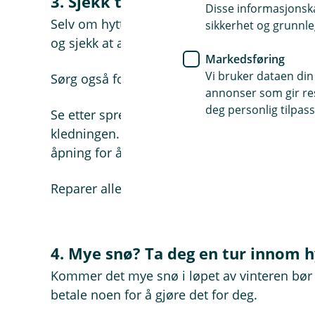
3. Sjekk taket og se over fasaden
Disse informasjonska
Selv om hyttetaket har holdt i alle år, kan det 
sikkerhet og grunnle
og sjekk at alt sitter fast og er tett. Spesielt
Markedsføring
Vi bruker dataen din
Sørg også for å rense takrenna for løv, mose,
annonser som gir resu
deg personlig tilpass
Se etter sprekker og hull rundt fasaden, spe
kledningen. Tett alt som kan tettes. En mus
åpning for å lure seg inn på jakt etter mat o
Reparer alle eventuelle skader før du drar.
4. Mye snø? Ta deg en tur innom 
Kommer det mye snø i løpet av vinteren bør 
betale noen for å gjøre det for deg.