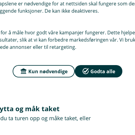
pslene er nødvendige for at nettsiden skal fungere som den
svekkes og slites over tid. Ta en titt
ggende funksjoner. De kan ikke deaktiveres.
 rundt pipa og mønet.
 for å måle hvor godt våre kampanjer fungerer. Dette hjelper
 kvist og kvast.
ltater, slik at vi kan forbedre markedsføringen vår. Vi bruke
ede annonser eller til retargeting.
sielt rundt grunnmuren og
 trenger mindre enn én centimeter
g varme.
Kun nødvendige
Godta alle
hytta og måk taket
du ta turen opp og måke taket, eller