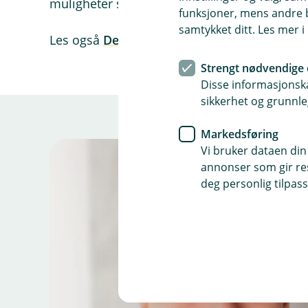
muligheter som kan komme kundene våre til
funksjoner, mens andre b
samtykket ditt. Les mer 
Les også
Derfor er det trygt å tæppe med V
Strengt nødvendige 
Disse informasjonska
sikkerhet og grunnle
Markedsføring
Vi bruker dataen din
annonser som gir resu
deg personlig tilpass