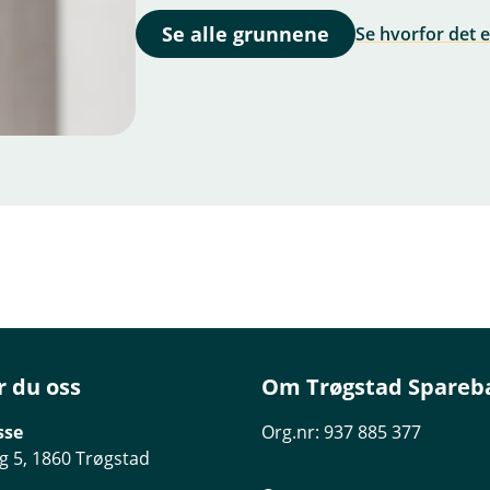
Se alle grunnene
Se hvorfor det 
r du oss
Om Trøgstad Spareb
sse
Org.nr: 937 885 377
g 5, 1860 Trøgstad