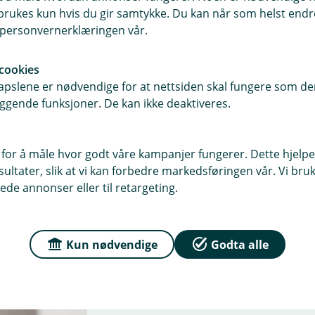
 gode.
rukes kun hvis du gir samtykke. Du kan når som helst endre 
i personvernerklæringen vår.
ipps.
cookies
pslene er nødvendige for at nettsiden skal fungere som den
ggende funksjoner. De kan ikke deaktiveres.
 for å måle hvor godt våre kampanjer fungerer. Dette hjelper
ltater, slik at vi kan forbedre markedsføringen vår. Vi bruke
ede annonser eller til retargeting.
Derfor er det trygt å 
Kun nødvendige
Godta alle
Produktsjef for Tæpp med Vi
hvorfor stadig flere velger å