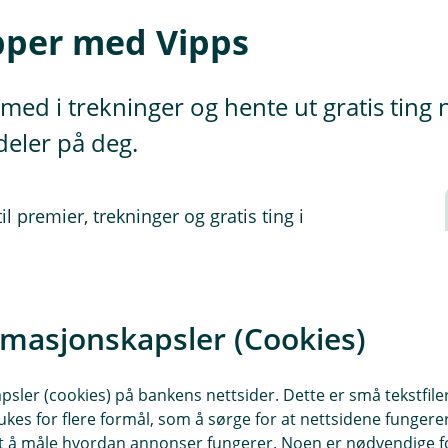
pper med Vipps
i med i trekninger og hente ut gratis tin
deler på deg.
l premier, trekninger og gratis ting i
ier fra kjente merkevarer og sjansen
rtet ditt ligger kanskje allerede i
rmasjonskapsler (Cookies)
ivere tæpping i appen.
sler (cookies) på bankens nettsider. Dette er små tekstfile
ennom Eika-alliansen er vi medeiere i
ukes for flere formål, som å sørge for at nettsidene fungerer
 nye tjenester, fordeler og
samt å måle hvordan annonser fungerer. Noen er nødvendige 