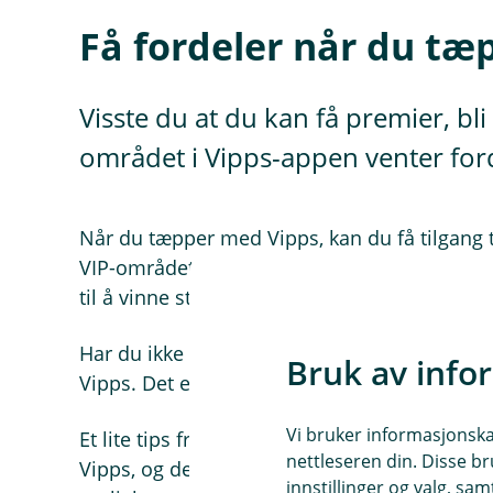
Få fordeler når du tæ
Visste du at du kan få premier, bl
området i Vipps-appen venter for
Når du tæpper med Vipps, kan du få tilgang ti
VIP-området. Her finner du blant annet prem
til å vinne større opplevelser.
Har du ikke prøvd å tæppe med Vipps ennå? Ko
Bruk av info
Vipps. Det eneste du trenger å gjøre er å akt
Vi bruker informasjonskap
Et lite tips fra oss i Trøgstad Sparebank: Gj
nettleseren din. Disse br
Vipps, og derfor følger vi ekstra godt med på
innstillinger og valg, 