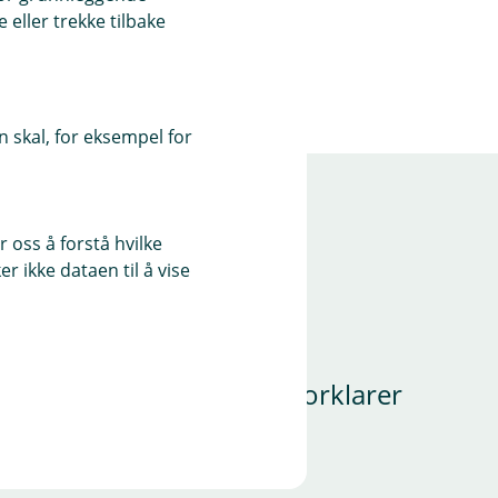
eller trekke tilbake
 skal, for eksempel for
 oss å forstå hvilke
r ikke dataen til å vise
tæppe med Vipps
pps, Espen Andreassen, forklarer
 betale med mobilen.