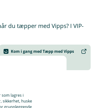
g når du tæpper med Vipps? I VIP-
Kom i gang med Tæpp med Vipps
Aktiver tæpping og betal med
mobilen.
r som lagres i
, sikkerhet, huske
for grunnleggende