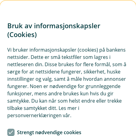
H
o
Bruk av informasjonskapsler
p
p
(Cookies)
i
Vi bruker informasjonskapsler (cookies) på bankens
nettsider. Dette er små tekstfiler som lagres i
n
nettleseren din. Disse brukes for flere formål, som å
n
sørge for at nettsidene fungerer, sikkerhet, huske
h
innstillinger og valg, samt å måle hvordan annonser
o
fungerer. Noen er nødvendige for grunnleggende
funksjoner, mens andre brukes kun hvis du gir
d
samtykke. Du kan når som helst endre eller trekke
e
tilbake samtykket ditt. Les mer i
t
personvernerklæringen vår.
Google Pay™
Strengt nødvendige cookies