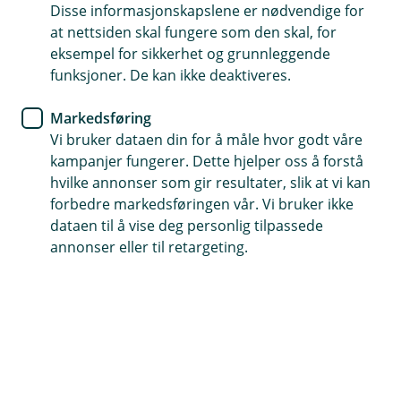
Disse informasjonskapslene er nødvendige for
Betal med mobilen
at nettsiden skal fungere som den skal, for
eksempel for sikkerhet og grunnleggende
Lett å bruke
funksjoner. De kan ikke deaktiveres.
Sikker betaling
Markedsføring
Vi bruker dataen din for å måle hvor godt våre
(
Last ned Google Wallet
kampanjer fungerer. Dette hjelper oss å forstå
E
hvilke annonser som gir resultater, slik at vi kan
k
s
forbedre markedsføringen vår. Vi bruker ikke
t
Rask og sikker betaling
dataen til å vise deg personlig tilpassede
e
annonser eller til retargeting.
r
Med Google Pay™ kan du raskt og enkelt betale i
n
butikk, på nett og gjøre kjøp i apper. Legg inn
l
e
kortet ditt og bruk din Android-telefon som
n
lommebok.
k
e
)