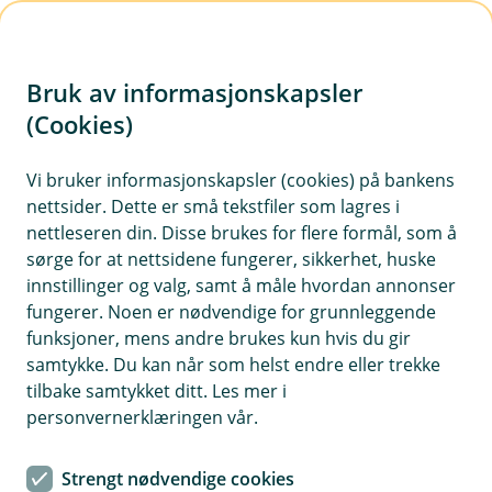
H
o
Bruk av informasjonskapsler
p
p
(Cookies)
i
Vi bruker informasjonskapsler (cookies) på bankens
nettsider. Dette er små tekstfiler som lagres i
n
nettleseren din. Disse brukes for flere formål, som å
n
sørge for at nettsidene fungerer, sikkerhet, huske
h
innstillinger og valg, samt å måle hvordan annonser
o
fungerer. Noen er nødvendige for grunnleggende
funksjoner, mens andre brukes kun hvis du gir
d
samtykke. Du kan når som helst endre eller trekke
e
tilbake samtykket ditt. Les mer i
t
personvernerklæringen vår.
Det har aldri vært enklere å stjele noens identitet.
Strengt nødvendige cookies