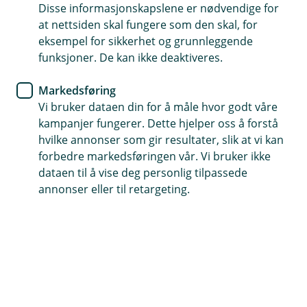
Kredittkort
Disse informasjonskapslene er nødvendige for
at nettsiden skal fungere som den skal, for
Ekstra trygghet i den digitale
eksempel for sikkerhet og grunnleggende
funksjoner. De kan ikke deaktiveres.
verden
Markedsføring
Stort sett er det trygt å handle på nett, men hva
Vi bruker dataen din for å måle hvor godt våre
gjør du dersom du blir utsatt for ID-tyveri?
kampanjer fungerer. Dette hjelper oss å forstå
hvilke annonser som gir resultater, slik at vi kan
Identitetstyveri kan være krevende å forholde seg til. La
forbedre markedsføringen vår. Vi bruker ikke
oss se på hvordan kredittkortet ditt kan være et trygt
dataen til å vise deg personlig tilpassede
og nyttig verktøy i din digitale hverdag.
annonser eller til retargeting.
Hva er identitetstyveri?
Identitetstyveri oppstår når noen urettmessig får
tilgang til dine personlige data og bruker denne
informasjonen til å begå svindel, f. eks søker om