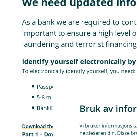
We need updated info
As a bank we are required to conti
important to ensure a high level 
laundering and terrorist financing
Identify yourself electronically b
To electronically identify yourself, you need:
Passport or National Identity Card
5-8 minutes
Bruk av info
BankID-app
Vi bruker informasjonskap
Download the BankID-app here
nettleseren din. Disse br
Part 1 – Download the BankID-app and fin