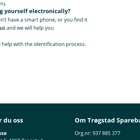
an).
g yourself electronically?
on’t have a smart phone, or you find it
 us
and we will help you
 help with the identification process.
r du oss
Om Trøgstad Spareb
sse
Org.nr: 937 885 377