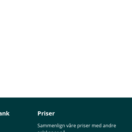
ank
Priser
Sammenlign våre priser med andre