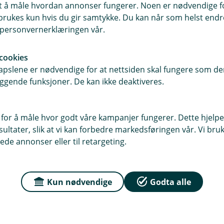
samt å måle hvordan annonser fungerer. Noen er nødvendige 
e from Google Play or App Store before
rukes kun hvis du gir samtykke. Du kan når som helst endre 
. You don’t have to activate the app
i personvernerklæringen vår.
sport or national identity-card in the
cookies
pslene er nødvendige for at nettsiden skal fungere som den
-card is valid before you start. Your
ggende funksjoner. De kan ikke deaktiveres.
o have 7.0 or newer.
ntification method
the identification process (ID-check). You
 for å måle hvor godt våre kampanjer fungerer. Dette hjelper
 When you start the identification process
ltater, slik at vi kan forbedre markedsføringen vår. Vi bruke
ID-app where ID-check will be completed
ede annonser eller til retargeting.
elfie, and to scan your ID
 have a smart phone (iPhone must have
Kun nødvendige
Godta alle
 You will be asked to take a photo of
ell as scan the chip in your passport (by
 can see how this is done by watching the