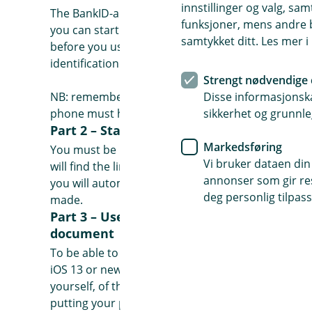
innstillinger og valg, 
The BankID-app must be downloaded to your phon
funksjoner, mens andre b
you can start the identification process (ID-check)
samtykket ditt. Les mer 
before you use it. You need to use either your pas
identification process.
Strengt nødvendige 
Disse informasjonska
NB: remember to check that your passport/identity
sikkerhet og grunnle
phone must have iOS 13 or newer, Android need t
Part 2 – Start the ID-check and chose ide
Markedsføring
You must be logged in to the mobile bank to start 
Vi bruker dataen din
will find the link under Profil, and Legitimer deg.
annonser som gir resu
you will automatically be transferred to the Bank
deg personlig tilpass
made.
Part 3 – Use your mobile phone to take a s
document
To be able to scan a photo of yourself, you must
iOS 13 or newer, Android must have 7.0 or newer).
yourself, of the photo-page in your passport, as w
putting your phone on top of your passport). You