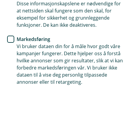
Tips- og råd
Disse informasjonskapslene er nødvendige for
at nettsiden skal fungere som den skal, for
Slik hjelper impulskontroll deg
eksempel for sikkerhet og grunnleggende
funksjoner. De kan ikke deaktiveres.
å lykkes i livet
Markedsføring
Jan Ludvig Andreassen, sjefsøkonom og erfaren
Vi bruker dataen din for å måle hvor godt våre
finansmann, deler sine tanker om hvorfor
kampanjer fungerer. Dette hjelper oss å forstå
impulskontroll er viktig for å oppnå suksess. Se
hvilke annonser som gir resultater, slik at vi kan
ut hvordan en enkel vane kan påvirke din
forbedre markedsføringen vår. Vi bruker ikke
økonomiske fremtid.
dataen til å vise deg personlig tilpassede
annonser eller til retargeting.
Drikker du nok vann i sommervarmen?
- Jeg drikker vann takk, selv om sola skinner og kroppen
skriker etter en duggfrisk, iskald pils.
Jeg lærte å drikke vann da jeg for mange år siden
jobbet i et meglerhus. En morgen viste meglersjefen
frem en helt normal fyr som var blitt en nyslått