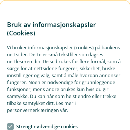
H
o
Bruk av informasjonskapsler
p
p
(Cookies)
i
Vi bruker informasjonskapsler (cookies) på bankens
nettsider. Dette er små tekstfiler som lagres i
n
nettleseren din. Disse brukes for flere formål, som å
n
sørge for at nettsidene fungerer, sikkerhet, huske
h
innstillinger og valg, samt å måle hvordan annonser
o
fungerer. Noen er nødvendige for grunnleggende
funksjoner, mens andre brukes kun hvis du gir
d
samtykke. Du kan når som helst endre eller trekke
e
tilbake samtykket ditt. Les mer i
t
personvernerklæringen vår.
Sjefsøkonom Jan Ludvig Andreassen deler sine visdomsord
Strengt nødvendige cookies