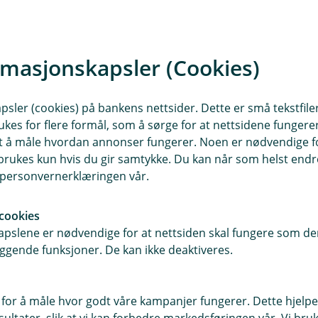
mboler, store/små bokstaver og
r mellomrom).
rmasjonskapsler (Cookies)
 slutt. Da blir passordet enda litt
eres med deg eller tjenesten det
sler (cookies) på bankens nettsider. Dette er små tekstfile
ukes for flere formål, som å sørge for at nettsidene fungerer
å familiemedlemmer, kjæledyr, osv.
samt å måle hvordan annonser fungerer. Noen er nødvendige 
assord for hver eneste nettside;
rukes kun hvis du gir samtykke. Du kan når som helst endre 
g et eget for sosiale medier. Skulle
i personvernerklæringen vår.
 hvilket passord du må bytte.
cookies
for å unngå at kriminelle kommer seg inn
pslene er nødvendige for at nettsiden skal fungere som den
 Vi anbefaler i tillegg å bruke
ggende funksjoner. De kan ikke deaktiveres.
 der det er mulig. Det gjør det enda
ntoene dine.
 for å måle hvor godt våre kampanjer fungerer. Dette hjelper