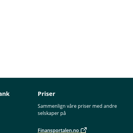
ank
Priser
Sammenlign våre priser med andre
selskaper på
Finansportalen.no