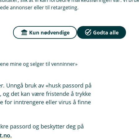
ltater, slik at vi kan forbedre markedsføringen vår. Vi bruke
r spesielt godt?
ede annonser eller til retargeting.
pillere historiske da de vant Norges
Kun nødvendige
Godta alle
sse?
ne mine og selger til venninner»
er. Unngå bruk av «husk passord på
n, og det kan være fristende å trykke
 for inntrengere eller virus å finne
kre passord og beskytter deg på
t.no.