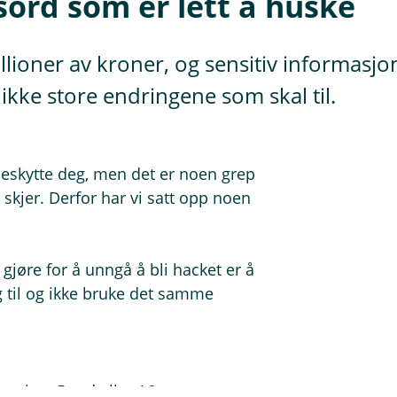
ssord som er lett å huske
llioner av kroner, og sensitiv informasjon
 ikke store endringene som skal til.
å beskytte deg, men det er noen grep
 skjer. Derfor har vi satt opp noen
gjøre for å unngå å bli hacket er å
g til og ikke bruke det samme
 minst 5 ord eller 16 tegn.