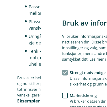
Passordet bør inneholde både tall, sy
mellomrom (ikke alle tjenester tillate
Bruk av info
Plasser tallet midt i eller først, ikke til
vanskeligere å gjette.
Unngå bruk av tall/ord som kan assosi
Vi bruker informasjonskap
nettleseren din. Disse br
gjelder. F.eks. bursdagsdatoer, navn p
innstillinger og valg, 
Tenk kategorier, ikke nødvendigvis et p
funksjoner, mens andre b
jobb, nettbank- og betalingstjenester, o
samtykket ditt. Les mer 
uhellet være ute vet du med det samme
Strengt nødvendige 
Bruk aller helst et eget passord for e-posten din 
Disse informasjonska
og nullstiller passordene dine andre steder på nett.
sikkerhet og grunnle
totrinnsverifisering (motta SMS før du logger inn)
vanskeligere for kriminelle å hacke seg inn på ko
Markedsføring
Eksempler på sikre passord
Vi bruker dataen din