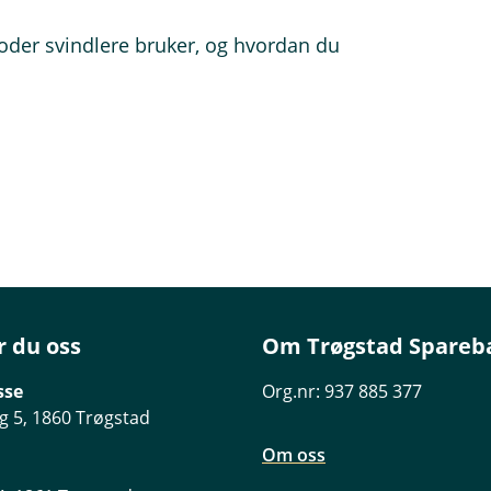
toder svindlere bruker, og hvordan du
r du oss
Om Trøgstad Spareb
sse
Org.nr: 937 885 377
g 5, 1860 Trøgstad
Om oss