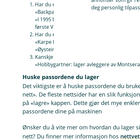
annonser som gir resu
Har du en opplevelse eller et minne du huske
deg personlig tilpass
«Backpackerturen-Australia 2018»
«I 1995 ble våre kvinnelige undervannsrugbys
første VM-gull i en lagidrett»
Har du en sangtekst du er ekstra glad i?
«Karpe Diem: Spis Din 7. Sans»
«Øystein Sunde; hesT eR besT soM pålegG»
Kanskje har du en spesiell hobby eller intere
«Hobbygartner: lager avleggere av Montserae
Huske passordene du lager
Det viktigste er å huske passordene du bruk
nett». De fleste nettsider har en slik funksjo
på «lagre» kappen. Dette gjør det mye enklere
passordene dine på maskinen
Ønsker du å vite mer om hvordan du lager si
nett? Du finner mer informasjon hos
nettvet