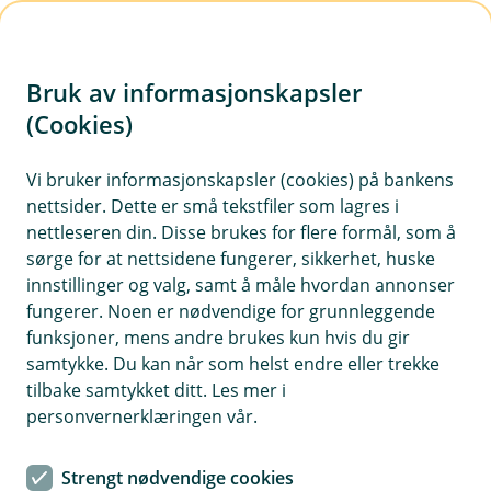
H
o
Bruk av informasjonskapsler
p
p
(Cookies)
i
Vi bruker informasjonskapsler (cookies) på bankens
nettsider. Dette er små tekstfiler som lagres i
n
nettleseren din. Disse brukes for flere formål, som å
n
sørge for at nettsidene fungerer, sikkerhet, huske
h
innstillinger og valg, samt å måle hvordan annonser
o
fungerer. Noen er nødvendige for grunnleggende
funksjoner, mens andre brukes kun hvis du gir
d
samtykke. Du kan når som helst endre eller trekke
e
tilbake samtykket ditt. Les mer i
t
personvernerklæringen vår.
Foto: © 2024 Disney Enterprises, Inc.
Strengt nødvendige cookies