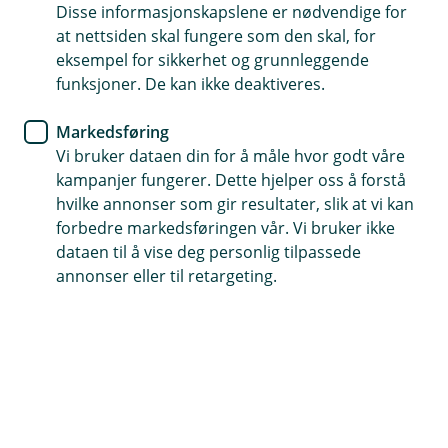
Nyhet
Disse informasjonskapslene er nødvendige for
at nettsiden skal fungere som den skal, for
Velkommen til kinodag med
eksempel for sikkerhet og grunnleggende
funksjoner. De kan ikke deaktiveres.
Trøgstad Sparebank
Markedsføring
Bli med å se Vaiana 2 på Lillestrøm kino den 15.
Vi bruker dataen din for å måle hvor godt våre
desember - helt gratis. Her melder du deg på.
kampanjer fungerer. Dette hjelper oss å forstå
hvilke annonser som gir resultater, slik at vi kan
Tradisjonene tro leier vi en hel kinosal i Lillestrøm før
forbedre markedsføringen vår. Vi bruker ikke
jul og inviterer til "Julekino".
dataen til å vise deg personlig tilpassede
annonser eller til retargeting.
I år viser vi filmen Vaiana 2 og arrangementet er helt
gratis for kundene våre!
Ta med barn, familie eller venner på kino (maks 4
personer). Filmen starter presis kl. 12:00 så vi anbefaler
å være ute i god tid.