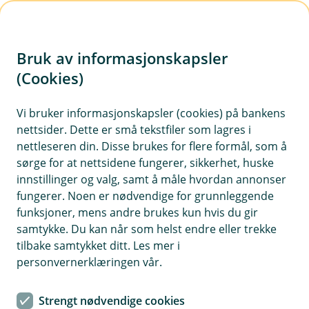
H
o
Bruk av informasjonskapsler
p
p
(Cookies)
Søk forbrukslån
i
Vi bruker informasjonskapsler (cookies) på bankens
nettsider. Dette er små tekstfiler som lagres i
n
nettleseren din. Disse brukes for flere formål, som å
n
sørge for at nettsidene fungerer, sikkerhet, huske
h
innstillinger og valg, samt å måle hvordan annonser
o
fungerer. Noen er nødvendige for grunnleggende
Priseksempel forbrukslån
funksjoner, mens andre brukes kun hvis du gir
d
Nom.rente 13,7 %. Eff. rente 16,6 %. Lånebeløp
samtykke. Du kan når som helst endre eller trekke
e
70 000 kr over 5 år. Kostnad 30 848 kr. Totalt
tilbake samtykket ditt. Les mer i
t
100 848 kr.
personvernerklæringen vår.
Forbrukslånet leveres av Kredittbanken ASA.
Strengt nødvendige cookies