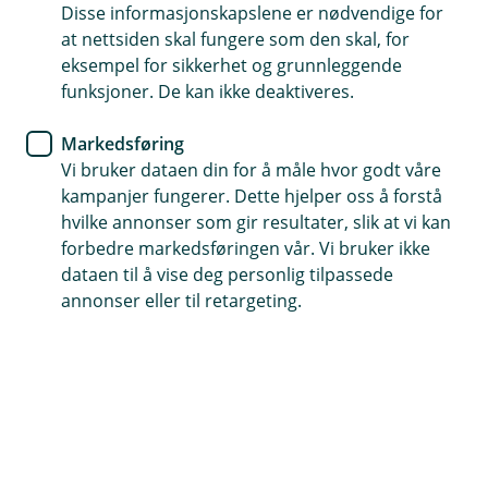
Disse informasjonskapslene er nødvendige for
at nettsiden skal fungere som den skal, for
eksempel for sikkerhet og grunnleggende
funksjoner. De kan ikke deaktiveres.
Markedsføring
Hjelp og kontakt
Vi bruker dataen din for å måle hvor godt våre
kampanjer fungerer. Dette hjelper oss å forstå
Book møte
hvilke annonser som gir resultater, slik at vi kan
forbedre markedsføringen vår. Vi bruker ikke
post@tsbank.no
dataen til å vise deg personlig tilpassede
annonser eller til retargeting.
69 82 49 00
Telefontid
Mandag - fredag: 07:00-21:00
Lørdag - søndag: 09:00-21:00