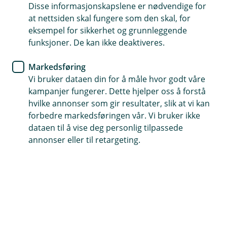
Disse informasjonskapslene er nødvendige for
Skal du selge boligen din?
at nettsiden skal fungere som den skal, for
eksempel for sikkerhet og grunnleggende
Å selge boligen din eller bytte bolig er en stor
funksjoner. De kan ikke deaktiveres.
beslutning med mange ting å tenke på. Her gir vi
deg noen tips og råd fra forberedelse til
Markedsføring
overtakelse.
Vi bruker dataen din for å måle hvor godt våre
kampanjer fungerer. Dette hjelper oss å forstå
Kjøpe ny bolig før du selger?
hvilke annonser som gir resultater, slik at vi kan
Det første du må vurdere er om du skal kjøpe ny bolig
forbedre markedsføringen vår. Vi bruker ikke
før du selger den gamle. Dette valget avhenger ofte av
dataen til å vise deg personlig tilpassede
markedssituasjonen og din personlige økonomiske
annonser eller til retargeting.
komfort.
Selge først:
Ved å selge din nåværende bolig først får du et
klart bilde av ditt økonomiske utgangspunkt for
neste kjøp. Risikoen er at du kan måtte finne
midlertidig bolig hvis du ikke finner din neste