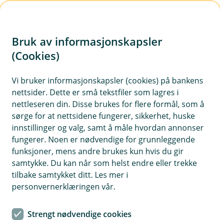
H
o
Bruk av informasjonskapsler
p
p
(Cookies)
i
Vi bruker informasjonskapsler (cookies) på bankens
nettsider. Dette er små tekstfiler som lagres i
n
nettleseren din. Disse brukes for flere formål, som å
n
sørge for at nettsidene fungerer, sikkerhet, huske
h
innstillinger og valg, samt å måle hvordan annonser
o
fungerer. Noen er nødvendige for grunnleggende
funksjoner, mens andre brukes kun hvis du gir
d
samtykke. Du kan når som helst endre eller trekke
e
tilbake samtykket ditt. Les mer i
t
personvernerklæringen vår.
Boliglån
Strengt nødvendige cookies