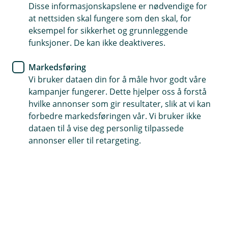
Disse informasjonskapslene er nødvendige for
Derfor bør du velge
at nettsiden skal fungere som den skal, for
lokalbanken
eksempel for sikkerhet og grunnleggende
funksjoner. De kan ikke deaktiveres.
Å velge bank handler om mer enn renter og
Markedsføring
vilkår. Med en lokalbank får du personlig
Vi bruker dataen din for å måle hvor godt våre
rådgivning, lokale beslutninger og en bank som
kampanjer fungerer. Dette hjelper oss å forstå
kjenner både deg og nærmiljøet ditt. Her
hvilke annonser som gir resultater, slik at vi kan
forklarer vi hvorfor mange velger å beholde
forbedre markedsføringen vår. Vi bruker ikke
lokalbanken – også når økonomien blir mer
dataen til å vise deg personlig tilpassede
kompleks.
annonser eller til retargeting.
Personlig rådgivning – tilpasset deg
I Trøgstad Sparebank møter du rådgivere som tar seg
tid til å bli kjent med deg og situasjonen din. Vi ser
helheten i økonomien din og gir råd som er tilpasset
livssituasjon, behov og planer – enten du skal
kjøpe
bolig
, refinansiere eller planlegger økonomien