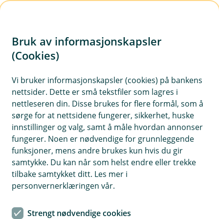
H
o
Bruk av informasjonskapsler
p
p
(Cookies)
i
Vi bruker informasjonskapsler (cookies) på bankens
nettsider. Dette er små tekstfiler som lagres i
n
nettleseren din. Disse brukes for flere formål, som å
n
sørge for at nettsidene fungerer, sikkerhet, huske
h
innstillinger og valg, samt å måle hvordan annonser
o
fungerer. Noen er nødvendige for grunnleggende
funksjoner, mens andre brukes kun hvis du gir
d
samtykke. Du kan når som helst endre eller trekke
e
tilbake samtykket ditt. Les mer i
t
personvernerklæringen vår.
Tips- og råd
Strengt nødvendige cookies