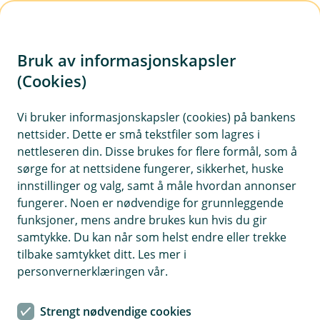
H
o
Bruk av informasjonskapsler
p
p
(Cookies)
Kontaktskjema
i
Vi bruker informasjonskapsler (cookies) på bankens
Fyll ut skjemaet under, så tar vi kontakt med deg.
nettsider. Dette er små tekstfiler som lagres i
n
nettleseren din. Disse brukes for flere formål, som å
n
sørge for at nettsidene fungerer, sikkerhet, huske
h
innstillinger og valg, samt å måle hvordan annonser
o
fungerer. Noen er nødvendige for grunnleggende
funksjoner, mens andre brukes kun hvis du gir
d
samtykke. Du kan når som helst endre eller trekke
Hjelp og kontakt
e
tilbake samtykket ditt. Les mer i
t
personvernerklæringen vår.
Book møte
Strengt nødvendige cookies
post@tsbank.no