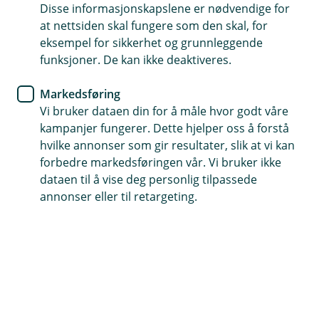
Disse informasjonskapslene er nødvendige for
at nettsiden skal fungere som den skal, for
69 82 49 00
eksempel for sikkerhet og grunnleggende
funksjoner. De kan ikke deaktiveres.
Telefontid
Markedsføring
Mandag - fredag: 07:00-21:00
Vi bruker dataen din for å måle hvor godt våre
Lørdag - søndag: 09:00-21:00
kampanjer fungerer. Dette hjelper oss å forstå
hvilke annonser som gir resultater, slik at vi kan
Forsikring: 915 03 850
forbedre markedsføringen vår. Vi bruker ikke
Snakk med skadekonsulent: mandag til fredag 08:00-
dataen til å vise deg personlig tilpassede
16.00
annonser eller til retargeting.
Trenger du umiddelbar hjelp?
Ring oss på 915 03 850 døgnet rundt, hele året
Forsikring