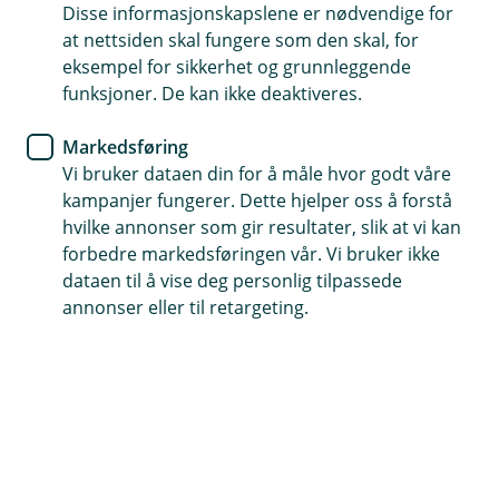
Disse informasjonskapslene er nødvendige for
Få juridisk rådgivning – enkelt og forståelig
at nettsiden skal fungere som den skal, for
eksempel for sikkerhet og grunnleggende
Faglig vurdering uten høye advokatkostnader
funksjoner. De kan ikke deaktiveres.
Få svar på hva du bør gjøre videre – raskt og trygt
Markedsføring
Vi bruker dataen din for å måle hvor godt våre
(
Start her
kampanjer fungerer. Dette hjelper oss å forstå
E
hvilke annonser som gir resultater, slik at vi kan
k
s
forbedre markedsføringen vår. Vi bruker ikke
t
Trygg juridisk starthjelp, enkelt og
dataen til å vise deg personlig tilpassede
e
annonser eller til retargeting.
forståelig
r
n
l
Få svar på om loven er på din side – og hva du
e
bør gjøre videre.
n
k
e
,
Med Juridisk førstehjelp får du en vurdering av saken
å