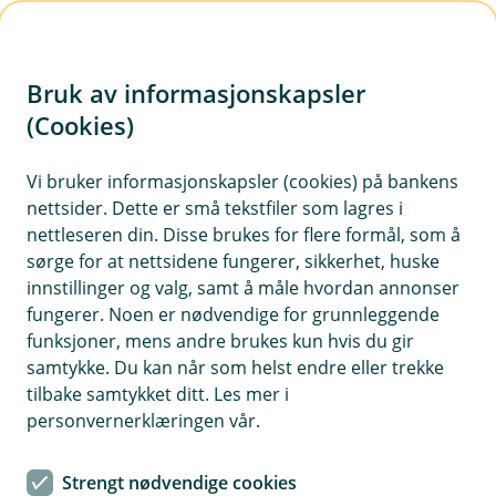
H
o
Bruk av informasjonskapsler
p
p
(Cookies)
i
Vi bruker informasjonskapsler (cookies) på bankens
nettsider. Dette er små tekstfiler som lagres i
n
nettleseren din. Disse brukes for flere formål, som å
n
sørge for at nettsidene fungerer, sikkerhet, huske
h
innstillinger og valg, samt å måle hvordan annonser
o
fungerer. Noen er nødvendige for grunnleggende
funksjoner, mens andre brukes kun hvis du gir
d
samtykke. Du kan når som helst endre eller trekke
e
tilbake samtykket ditt. Les mer i
t
personvernerklæringen vår.
Juridisk førstehjelp
Strengt nødvendige cookies