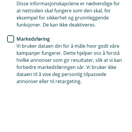
Å
avregistrerer den utenfor sesong?
Disse informasjonskapslene er nødvendige for
L
p
u
at nettsiden skal fungere som den skal, for
n
k
Hvis du avregistrerer motorsykkelen, vil
eksempel for sikkerhet og grunnleggende
e
k
/
Hva må jeg huske på før sesongen
forsikringen automatisk gjøres om til en
funksjoner. De kan ikke deaktiveres.
L
Å
starter?
lagringsforsikring. Den dekker skader som kan
u
p
oppstå når kjøretøyet ikke er i bruk.
Markedsføring
k
n
Ta kontakt med oss for forsikringen du vil ha, og
k
e
Vi bruker dataen din for å måle hvor godt våre
/
etter det må du registrere motorsykkelen din
kampanjer fungerer. Dette hjelper oss å forstå
L
hos Statens vegvesen.
hvilke annonser som gir resultater, slik at vi kan
u
k
forbedre markedsføringen vår. Vi bruker ikke
k
dataen til å vise deg personlig tilpassede
annonser eller til retargeting.