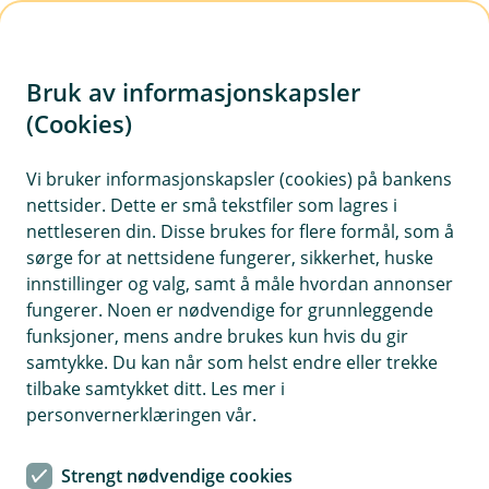
H
o
Bruk av informasjonskapsler
p
p
(Cookies)
MC forsikring
i
Vi bruker informasjonskapsler (cookies) på bankens
Her finner du våre ofte stilte spørsmål om MC
nettsider. Dette er små tekstfiler som lagres i
n
forsikring.
nettleseren din. Disse brukes for flere formål, som å
n
sørge for at nettsidene fungerer, sikkerhet, huske
h
innstillinger og valg, samt å måle hvordan annonser
o
fungerer. Noen er nødvendige for grunnleggende
Spørsmål og svar om MC-forsikring.
funksjoner, mens andre brukes kun hvis du gir
d
samtykke. Du kan når som helst endre eller trekke
e
tilbake samtykket ditt. Les mer i
Trenger jeg grønt kort på motorsykkel?
t
Å
personvernerklæringen vår.
p
n
Ja, reglene for grønt kort gjelder også for
e
Strengt nødvendige cookies
Hva skjer med forsikringen hvis jeg
motorsykkel.
Les mer om grønt kort her.
/