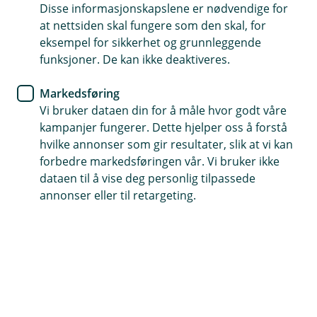
Disse informasjonskapslene er nødvendige for
Allerede meldt inn skade?
at nettsiden skal fungere som den skal, for
eksempel for sikkerhet og grunnleggende
Hvis du har saksnummeret ditt kan du enkelt
funksjoner. De kan ikke deaktiveres.
ettersende dokumenter eller oppdatere
informasjon i en innmeldt skadesak.
Markedsføring
Vi bruker dataen din for å måle hvor godt våre
Oppdater sak
kampanjer fungerer. Dette hjelper oss å forstå
hvilke annonser som gir resultater, slik at vi kan
forbedre markedsføringen vår. Vi bruker ikke
dataen til å vise deg personlig tilpassede
annonser eller til retargeting.