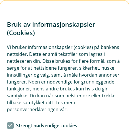
H
o
Bruk av informasjonskapsler
p
p
(Cookies)
Meld skade på borettslag og
i
sameie
Vi bruker informasjonskapsler (cookies) på bankens
nettsider. Dette er små tekstfiler som lagres i
n
Bor du i borettslag eller sameie bør du kontakte
nettleseren din. Disse brukes for flere formål, som å
n
sørge for at nettsidene fungerer, sikkerhet, huske
styreleder og informere om skaden. Hvis du
h
innstillinger og valg, samt å måle hvordan annonser
melder skaden digitalt, innhent opplysninger om
o
fungerer. Noen er nødvendige for grunnleggende
forsikringsnummer og organisasjonsnummer på
funksjoner, mens andre brukes kun hvis du gir
forhånd, slik at vi enkelt kan hjelpe deg.
d
samtykke. Du kan når som helst endre eller trekke
e
tilbake samtykket ditt. Les mer i
t
personvernerklæringen vår.
Strengt nødvendige cookies