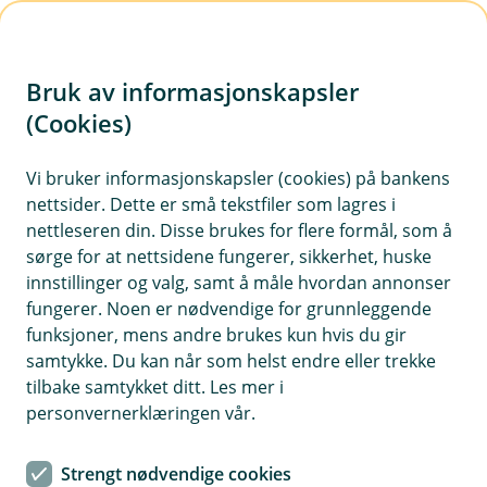
H
o
Bruk av informasjonskapsler
p
p
(Cookies)
i
Vi bruker informasjonskapsler (cookies) på bankens
nettsider. Dette er små tekstfiler som lagres i
n
nettleseren din. Disse brukes for flere formål, som å
n
sørge for at nettsidene fungerer, sikkerhet, huske
h
innstillinger og valg, samt å måle hvordan annonser
o
fungerer. Noen er nødvendige for grunnleggende
funksjoner, mens andre brukes kun hvis du gir
d
samtykke. Du kan når som helst endre eller trekke
e
tilbake samtykket ditt. Les mer i
t
personvernerklæringen vår.
FirstVet
Strengt nødvendige cookies