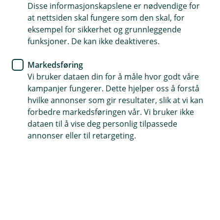
Disse informasjonskapslene er nødvendige for
3 videokonsultasjoner per år inkludert i forsikringen
at nettsiden skal fungere som den skal, for
din
eksempel for sikkerhet og grunnleggende
funksjoner. De kan ikke deaktiveres.
Få råd og unngå unødvendige reiser og kostnader
Åpent alle dager, 24 timer i døgnet
Markedsføring
Vi bruker dataen din for å måle hvor godt våre
(
kampanjer fungerer. Dette hjelper oss å forstå
Logg inn hos FirstVet
E
hvilke annonser som gir resultater, slik at vi kan
k
forbedre markedsføringen vår. Vi bruker ikke
s
dataen til å vise deg personlig tilpassede
t
Få veterinæren i lomma
annonser eller til retargeting.
e
r
Få enkel tilgang til veterinær på mobilen. Når du
n
har forsikret katten din hos oss, får du tre gratis
l
e
videokonsultasjoner hos FirstVet i året for
n
sykdommer og skader som omfattes av
k
katteforsikringen din.
e
)