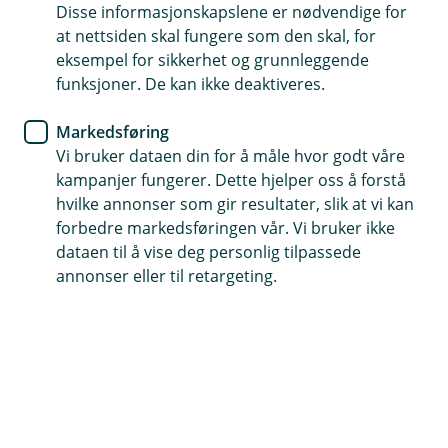
Disse informasjonskapslene er nødvendige for
Meld skade
at nettsiden skal fungere som den skal, for
eksempel for sikkerhet og grunnleggende
Slik melder du skade på boligen
funksjoner. De kan ikke deaktiveres.
din
Markedsføring
Vi bruker dataen din for å måle hvor godt våre
Med en god husforsikring unngår du å bli
kampanjer fungerer. Dette hjelper oss å forstå
stående på bar bakke hvis uhellet rammer. Men
hvilke annonser som gir resultater, slik at vi kan
vet du hvordan du går frem hvis noe skjer med
forbedre markedsføringen vår. Vi bruker ikke
huset ditt?
dataen til å vise deg personlig tilpassede
annonser eller til retargeting.
«Hva gjør jeg nå?», tenker du kanskje når det som skal
være familiens trygge havn rammes?
Er uhellet ute, er det aller første du må gjøre å
begrense eller avverge skaden med nødvendige tiltak,
som for eksempel å bestille en rørlegger eller en annen
håndverker. Etter det kontakter du Eika Forsikring. Du