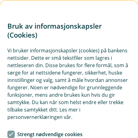
H
o
Bruk av informasjonskapsler
p
p
(Cookies)
i
Vi bruker informasjonskapsler (cookies) på bankens
nettsider. Dette er små tekstfiler som lagres i
n
nettleseren din. Disse brukes for flere formål, som å
n
sørge for at nettsidene fungerer, sikkerhet, huske
h
innstillinger og valg, samt å måle hvordan annonser
o
fungerer. Noen er nødvendige for grunnleggende
funksjoner, mens andre brukes kun hvis du gir
d
samtykke. Du kan når som helst endre eller trekke
e
tilbake samtykket ditt. Les mer i
t
personvernerklæringen vår.
Ditt hjem, din trygghet. Her får du vite hva du skal gjøre hvis
uhellet rammer hjemmet ditt.
Strengt nødvendige cookies