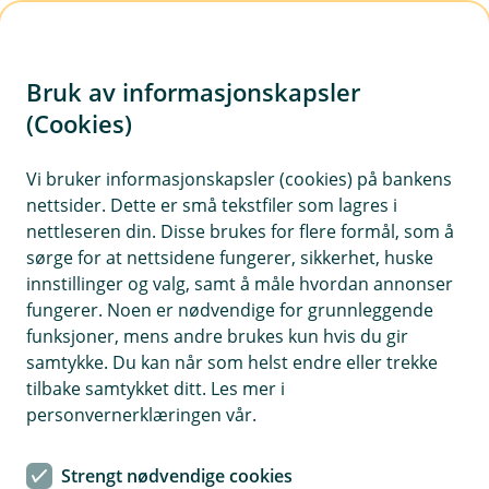
H
o
Bruk av informasjonskapsler
p
p
(Cookies)
i
Vi bruker informasjonskapsler (cookies) på bankens
nettsider. Dette er små tekstfiler som lagres i
n
nettleseren din. Disse brukes for flere formål, som å
n
sørge for at nettsidene fungerer, sikkerhet, huske
h
innstillinger og valg, samt å måle hvordan annonser
o
fungerer. Noen er nødvendige for grunnleggende
funksjoner, mens andre brukes kun hvis du gir
d
samtykke. Du kan når som helst endre eller trekke
e
tilbake samtykket ditt. Les mer i
t
personvernerklæringen vår.
Klar for noe nytt? Vi hjelper deg navigere i både boligsalg - og
kjøpsprosessen.
Strengt nødvendige cookies