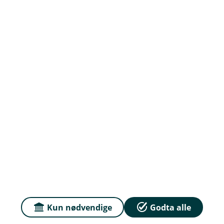
Jobb hos oss
Priser
Sammenlign våre priser med andre selskaper på
Finansportalen.no
Våre priser
Personvern og informasjonskapsler
Sikkerhet og antihvitvask
Kun nødvendige
Godta alle