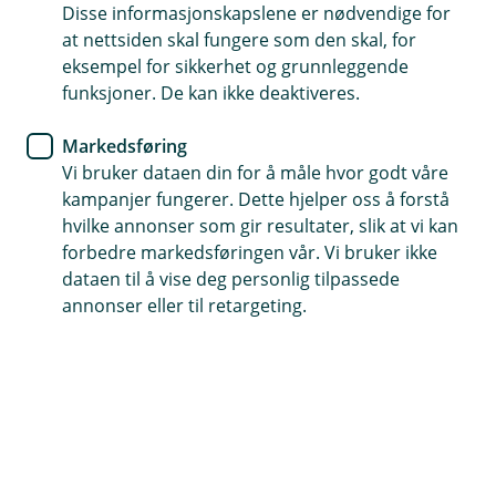
Disse informasjonskapslene er nødvendige for
Tips- og råd
at nettsiden skal fungere som den skal, for
eksempel for sikkerhet og grunnleggende
Skal du bytte bolig?
funksjoner. De kan ikke deaktiveres.
Her får du som skal kjøpe eller selge en bolig
Markedsføring
gode råd på veien til å realisere boligdrømmen
Vi bruker dataen din for å måle hvor godt våre
din.
kampanjer fungerer. Dette hjelper oss å forstå
hvilke annonser som gir resultater, slik at vi kan
forbedre markedsføringen vår. Vi bruker ikke
Når du skal selge boligen din og kjøpe deg noe nytt,
dataen til å vise deg personlig tilpassede
står du foran to omfattende prosesser som krever at
annonser eller til retargeting.
du legger en nøye og detaljert plan.
I denne artikkelen vil du få en enkel liste over de
viktigste tingene du bør tenke på og vi begynner med
det du kan gjøre på allerede i dag.