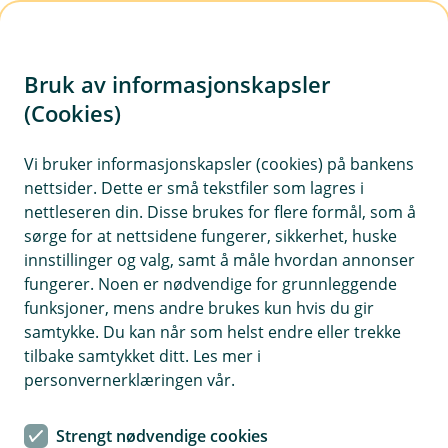
H
o
Bruk av informasjonskapsler
p
p
(Cookies)
i
Vi bruker informasjonskapsler (cookies) på bankens
nettsider. Dette er små tekstfiler som lagres i
n
nettleseren din. Disse brukes for flere formål, som å
n
sørge for at nettsidene fungerer, sikkerhet, huske
h
innstillinger og valg, samt å måle hvordan annonser
o
fungerer. Noen er nødvendige for grunnleggende
funksjoner, mens andre brukes kun hvis du gir
d
samtykke. Du kan når som helst endre eller trekke
e
tilbake samtykket ditt. Les mer i
t
personvernerklæringen vår.
Forsikring av el-sparkesykkel
Strengt nødvendige cookies