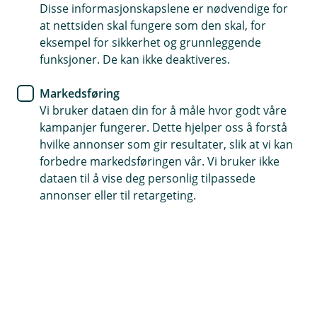
Disse informasjonskapslene er nødvendige for
En forsikring du må ha
at nettsiden skal fungere som den skal, for
eksempel for sikkerhet og grunnleggende
Fra kun 45 kroner i måneden
funksjoner. De kan ikke deaktiveres.
Raskt og enkelt å bestille
Markedsføring
Vi bruker dataen din for å måle hvor godt våre
Kjøp forsikring
kampanjer fungerer. Dette hjelper oss å forstå
hvilke annonser som gir resultater, slik at vi kan
forbedre markedsføringen vår. Vi bruker ikke
Hva dekker forsikringen?
dataen til å vise deg personlig tilpassede
annonser eller til retargeting.
El-sparkesykler og andre små elektriske kjøretøy
må forsikres med en lovpålagt ansvarsforsikring.
Forsikringen dekker skader på deg selv eller
andre personer, i tillegg til andres eiendeler og
eiendom.