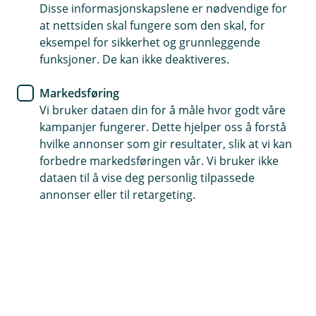
Disse informasjonskapslene er nødvendige for
Det er enkelt å bytte bank til oss og det meste kan du
at nettsiden skal fungere som den skal, for
gjøre digitalt.
eksempel for sikkerhet og grunnleggende
funksjoner. De kan ikke deaktiveres.
Markedsføring
Sjekkliste for bytte av bank
Vi bruker dataen din for å måle hvor godt våre
kampanjer fungerer. Dette hjelper oss å forstå
Her er en liste over det viktigste du må huske når
hvilke annonser som gir resultater, slik at vi kan
du bytter bank. Følger du disse stegene får du en
forbedre markedsføringen vår. Vi bruker ikke
smidig overgang til oss.
dataen til å vise deg personlig tilpassede
annonser eller til retargeting.
Avtal gjerne også et møte med oss, enten digital eller
et fysisk møte. Vi ser frem til å bli kjent med deg!
Book møte med en rådgiver