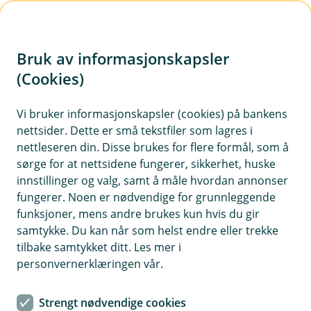
H
o
Bruk av informasjonskapsler
p
p
(Cookies)
i
Vi bruker informasjonskapsler (cookies) på bankens
nettsider. Dette er små tekstfiler som lagres i
n
nettleseren din. Disse brukes for flere formål, som å
n
sørge for at nettsidene fungerer, sikkerhet, huske
h
innstillinger og valg, samt å måle hvordan annonser
o
fungerer. Noen er nødvendige for grunnleggende
funksjoner, mens andre brukes kun hvis du gir
d
samtykke. Du kan når som helst endre eller trekke
e
tilbake samtykket ditt. Les mer i
t
personvernerklæringen vår.
Bytte bank
Strengt nødvendige cookies