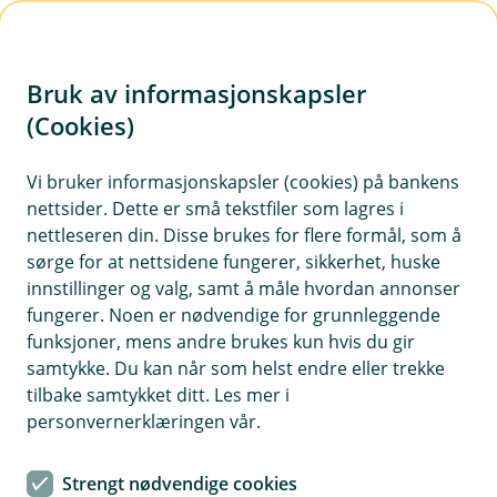
H
o
Bruk av informasjonskapsler
p
p
(Cookies)
Kontaktskjema | Bedrift
i
Vi bruker informasjonskapsler (cookies) på bankens
Fyll ut skjemaet under, så tar vi kontakt med deg.
nettsider. Dette er små tekstfiler som lagres i
n
nettleseren din. Disse brukes for flere formål, som å
n
sørge for at nettsidene fungerer, sikkerhet, huske
h
innstillinger og valg, samt å måle hvordan annonser
o
fungerer. Noen er nødvendige for grunnleggende
funksjoner, mens andre brukes kun hvis du gir
d
samtykke. Du kan når som helst endre eller trekke
Hjelp og kontakt
e
tilbake samtykket ditt. Les mer i
t
personvernerklæringen vår.
Book møte
Strengt nødvendige cookies
post@tsbank.no