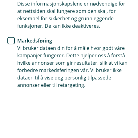
Disse informasjonskapslene er nødvendige for
at nettsiden skal fungere som den skal, for
69 82 49 00
eksempel for sikkerhet og grunnleggende
funksjoner. De kan ikke deaktiveres.
Telefontid
Markedsføring
Mandag - fredag: 07:00-21:00
Vi bruker dataen din for å måle hvor godt våre
Lørdag - søndag: 09:00-21:00
kampanjer fungerer. Dette hjelper oss å forstå
hvilke annonser som gir resultater, slik at vi kan
Forsikring: 915 03 850
forbedre markedsføringen vår. Vi bruker ikke
Snakk med skadekonsulent: mandag til fredag 08:00-
dataen til å vise deg personlig tilpassede
16.00
annonser eller til retargeting.
Trenger du umiddelbar hjelp?
Ring oss på 915 03 850 døgnet rundt, hele året
Forsikring