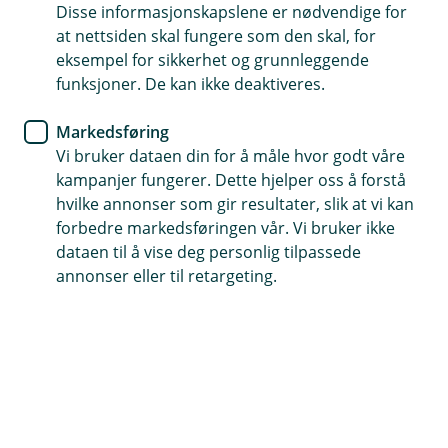
Disse informasjonskapslene er nødvendige for
Du har midler tilgjengelig hele byggeperioden
at nettsiden skal fungere som den skal, for
eksempel for sikkerhet og grunnleggende
Betal kun renter på det du har brukt av lånerammen
funksjoner. De kan ikke deaktiveres.
Råd og oppfølging hele byggeperioden
Markedsføring
Vi bruker dataen din for å måle hvor godt våre
Søk om byggelån
kampanjer fungerer. Dette hjelper oss å forstå
hvilke annonser som gir resultater, slik at vi kan
forbedre markedsføringen vår. Vi bruker ikke
Kjekt å ha når du bygger nytt eller
dataen til å vise deg personlig tilpassede
annonser eller til retargeting.
renoverer stort
Skal bedriften din bygge noe nytt eller gå i gang
med ett større rehabiliteringsprosjekt? Da kan
det være fornuftig å søke om byggelån hos oss.
Vi er i tett dialog med deg under hele
byggeprosessen.