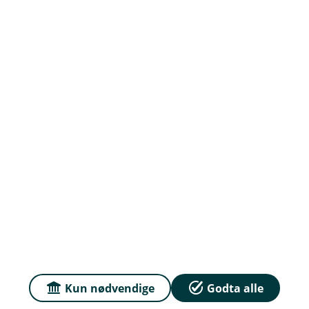
Jobb hos oss
Priser
Sammenlign våre priser med andre selskaper på
Finansportalen.no
Våre priser
Personvern og informasjonskapsler
Sikkerhet og antihvitvask
Kun nødvendige
Godta alle