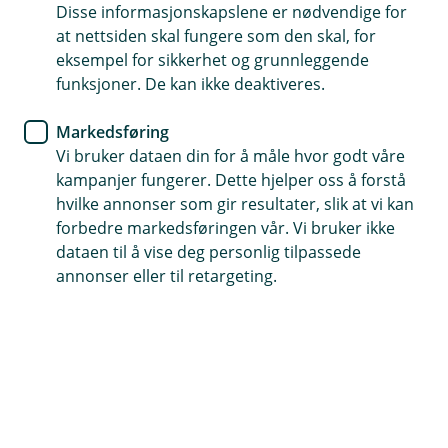
bedriften
Disse informasjonskapslene er nødvendige for
at nettsiden skal fungere som den skal, for
eksempel for sikkerhet og grunnleggende
Enkel økonomistyring
funksjoner. De kan ikke deaktiveres.
Alltid tilgjengelig
Markedsføring
Sikker og trygg
Vi bruker dataen din for å måle hvor godt våre
kampanjer fungerer. Dette hjelper oss å forstå
hvilke annonser som gir resultater, slik at vi kan
forbedre markedsføringen vår. Vi bruker ikke
Full kontroll - enten på kontoret eller
dataen til å vise deg personlig tilpassede
på farten
annonser eller til retargeting.
Med mobilbank og nettbank fra oss har du alltid
tilgang til bedriftens økonomi. Bruk mobilbanken
når du er ute fra kontoret og nettbanken når du
trenger full oversikt og administrasjon.