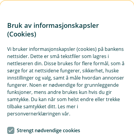
H
o
Bruk av informasjonskapsler
p
p
(Cookies)
i
Vi bruker informasjonskapsler (cookies) på bankens
nettsider. Dette er små tekstfiler som lagres i
n
nettleseren din. Disse brukes for flere formål, som å
n
sørge for at nettsidene fungerer, sikkerhet, huske
h
innstillinger og valg, samt å måle hvordan annonser
o
fungerer. Noen er nødvendige for grunnleggende
funksjoner, mens andre brukes kun hvis du gir
d
samtykke. Du kan når som helst endre eller trekke
e
tilbake samtykket ditt. Les mer i
t
personvernerklæringen vår.
Mobilbank og nettbank for
Strengt nødvendige cookies