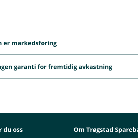
n er markedsføring
markedsføring og må ikke oppfattes som personlig rådgivnin
ngen garanti for fremtidig avkastning
 gi personlig rådgivning. Hvis du ønsker rådgivning fra en a
s.
 ment som investeringsråd eller anbefalinger. Ønsker du å
om forvaltes av Eika Kapitalforvaltning, ta kontakt med din
 om aksjemarkedet har gått bra historisk er det ingen garanti 
påvirkes av markedsutviklingen, risikoprofil på din investeri
tningen kan bli negativ.
r du oss
Om Trøgstad Spareb
teringsmandat og risiko finner du i det enkelte fonds pro