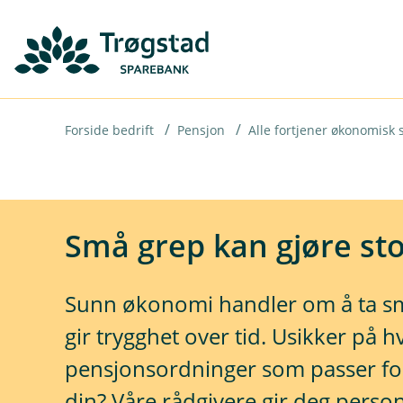
H
o
p
p
i
Forside bedrift
Pensjon
Alle fortjener økonomisk se
n
n
h
Små grep kan gjøre stor
o
d
Sunn økonomi handler om å ta sm
e
gir trygghet over tid. Usikker på h
t
pensjonsordninger som passer for
din? Våre rådgivere gir deg perso