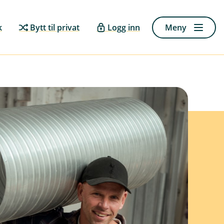
k
Bytt til privat
Logg inn
Meny