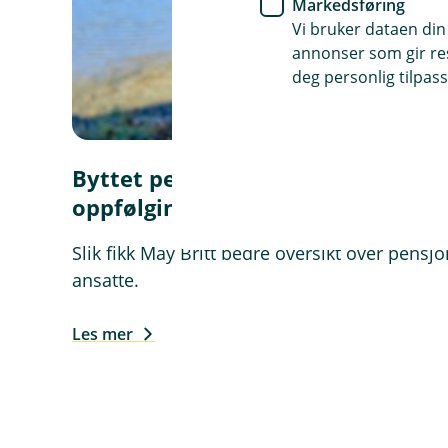
Markedsføring
Vi bruker dataen din
annonser som gir resu
deg personlig tilpass
Byttet pensjonsleverandør og fikk
oppfølging av banken
Slik fikk May Britt bedre oversikt over pensj
ansatte.
Les mer