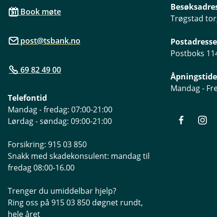
nøkkelinformasjon som er tilg
Besøksadre
Book møte
Informasjon om fondenes kos
Trøgstad tor
post@tsbank.no
Postadresse
Postboks 114
69 82 49 00
Åpningstide
Mandag - Fre
Telefontid
Mandag - fredag: 07:00-21:00
Lørdag - søndag: 09:00-21:00
Forsikring: 915 03 850
Snakk med skadekonsulent: mandag til
fredag 08:00-16.00
Trenger du umiddelbar hjelp?
Ring oss på 915 03 850 døgnet rundt,
hele året