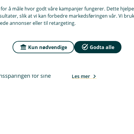
 for å måle hvor godt våre kampanjer fungerer. Dette hjelper
ltater, slik at vi kan forbedre markedsføringen vår. Vi bruke
ede annonser eller til retargeting.
Doblet pensjonsspa
Kun nødvendige
Godta alle
Robin var ikke klar over
 tettere
sine ansatte før bankråd
onssparingen for sine
Les mer