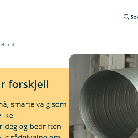
Sø
lvtillit
 forskjell
å, smarte valg som
vilke
 deg og bedriften
nlig rådgivning om