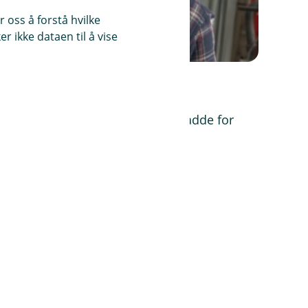
 oss å forstå hvilke
r ikke dataen til å vise
ringen for sine ansatte
 hvilke pensjonsmuligheter han hadde for
giveren hans tok kontakt.