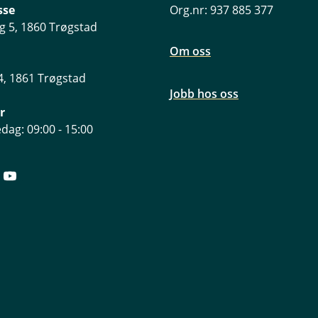
jengelig på våre nettsider.
sse
Org.nr: 937 885 377
tnader finner du her.
g 5, 1860 Trøgstad
Om oss
, 1861 Trøgstad
Jobb hos oss
r
dag: 09:00 - 15:00