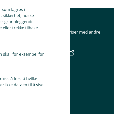
r som lagres i
, sikkerhet, huske
ank
Priser
for grunnleggende
eller trekke tilbake
Sammenlign våre priser med andre
selskaper på
Finansportalen.no
 skal, for eksempel for
Våre priser
 oss å forstå hvilke
r ikke dataen til å vise