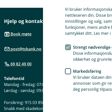
Vi bruker informasjonskap
nettleseren din. Disse br
Hjelp og kontakt
Her finne
innstillinger og valg, 
funksjoner, mens andre b
Besøksadre
samtykket ditt. Les mer 
Book møte
Trøgstad tor
Strengt nødvendige 
post@tsbank.no
Postadresse
Disse informasjonska
Postboks 114
sikkerhet og grunnle
69 82 49 00
Åpningstide
Markedsføring
Mandag - Fre
Vi bruker dataen din
Telefontid
annonser som gir resu
Mandag - fredag: 07:00-21:00
deg personlig tilpass
Lørdag - søndag: 09:00-21:00
Forsikring: 915 03 850
Snakk med skadekonsulent: mandag til