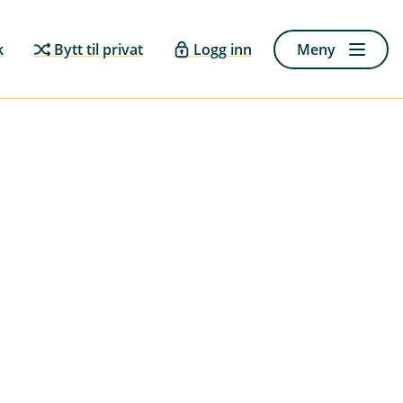
k
Bytt til privat
Logg inn
Meny