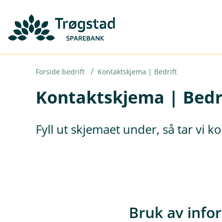
H
o
p
p
i
Forside bedrift
Kontaktskjema | Bedrift
Kontaktskjema | Bedr
n
n
h
Fyll ut skjemaet under, så tar vi 
o
d
e
t
Bruk av info