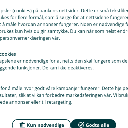
sler (cookies) på bankens nettsider. Dette er små tekstfile
ukes for flere formål, som å sørge for at nettsidene fungerer
r du oss
Om Trøgstad Spareb
samt å måle hvordan annonser fungerer. Noen er nødvendige 
rukes kun hvis du gir samtykke. Du kan når som helst endre 
sse
Org.nr: 937 885 377
i personvernerklæringen vår.
g 5, 1860 Trøgstad
Om oss
cookies
pslene er nødvendige for at nettsiden skal fungere som den
, 1861 Trøgstad
ggende funksjoner. De kan ikke deaktiveres.
Jobb hos oss
r
dag: 09:00 - 15:00
 for å måle hvor godt våre kampanjer fungerer. Dette hjelper
ltater, slik at vi kan forbedre markedsføringen vår. Vi bruke
ede annonser eller til retargeting.
Kun nødvendige
Godta alle