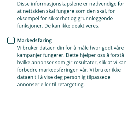
Allerede meldt inn skade?
Disse informasjonskapslene er nødvendige for
at nettsiden skal fungere som den skal, for
Hvis du har saksnummeret ditt kan du enkelt
eksempel for sikkerhet og grunnleggende
ettersende dokumenter eller oppdatere
funksjoner. De kan ikke deaktiveres.
informasjon i en innmeldt skadesak.
Markedsføring
Oppdater sak
Vi bruker dataen din for å måle hvor godt våre
kampanjer fungerer. Dette hjelper oss å forstå
hvilke annonser som gir resultater, slik at vi kan
forbedre markedsføringen vår. Vi bruker ikke
dataen til å vise deg personlig tilpassede
annonser eller til retargeting.