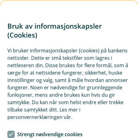
H
o
Bruk av informasjonskapsler
p
p
(Cookies)
Meld skade på næringsbygg og
i
eiendeler
Vi bruker informasjonskapsler (cookies) på bankens
nettsider. Dette er små tekstfiler som lagres i
n
Logg inn og velg forsikringen det gjelder. Svar på
nettleseren din. Disse brukes for flere formål, som å
n
sørge for at nettsidene fungerer, sikkerhet, huske
spørsmål om hva som har skjedd. Ved behov for
h
innstillinger og valg, samt å måle hvordan annonser
befaring vil en av leverandørene våre ta kontakt
o
fungerer. Noen er nødvendige for grunnleggende
innen kort tid.
funksjoner, mens andre brukes kun hvis du gir
d
samtykke. Du kan når som helst endre eller trekke
e
tilbake samtykket ditt. Les mer i
t
personvernerklæringen vår.
Strengt nødvendige cookies