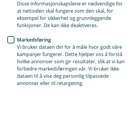
BM Forsikring
Disse informasjonskapslene er nødvendige for
at nettsiden skal fungere som den skal, for
Hvorfor er det viktig å forsikre
eksempel for sikkerhet og grunnleggende
funksjoner. De kan ikke deaktiveres.
husdyrene dine?
Markedsføring
Har du tenkt på hva som vil skje hvis de mest
Vi bruker dataen din for å måle hvor godt våre
verdifulle produksjonsdyrene blir syke eller
kampanjer fungerer. Dette hjelper oss å forstå
skadet?
hvilke annonser som gir resultater, slik at vi kan
forbedre markedsføringen vår. Vi bruker ikke
dataen til å vise deg personlig tilpassede
Som bonde vet du at produksjonsdyrene er hjertet i
annonser eller til retargeting.
virksomheten din. De representerer ikke bare en
betydelig økonomisk investering – de er også en kilde
til stolthet og hardt arbeid. Så hva skjer hvis
uforutsette hendelser truer dyrene dine?
Vi hjelper deg å forsikre de dyrbare husdyrene dine,
slik at du ikke trenger å bekymre deg for økonomien
om noe skulle skje.