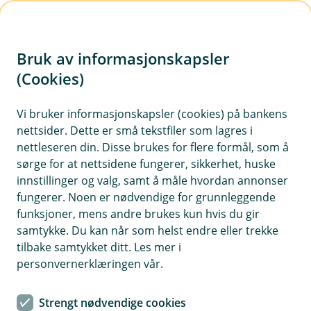
H
o
Bruk av informasjonskapsler
p
p
(Cookies)
i
Vi bruker informasjonskapsler (cookies) på bankens
nettsider. Dette er små tekstfiler som lagres i
n
nettleseren din. Disse brukes for flere formål, som å
n
sørge for at nettsidene fungerer, sikkerhet, huske
h
innstillinger og valg, samt å måle hvordan annonser
o
fungerer. Noen er nødvendige for grunnleggende
funksjoner, mens andre brukes kun hvis du gir
d
samtykke. Du kan når som helst endre eller trekke
e
tilbake samtykket ditt. Les mer i
t
personvernerklæringen vår.
Vi hjelper deg med å forsikre husdyrene dine
Strengt nødvendige cookies