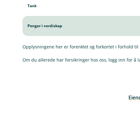
Tank
Penger i verdiskap
Opplysningene her er forenklet og forkortet i forhold til 
Om du allerede har forsikringer hos oss, logg inn for å l
Eiend
(
E
k
s
t
e