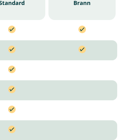
Standard
Brann
I
n
k
I
l
n
u
k
d
l
e
u
r
d
t
e
r
t