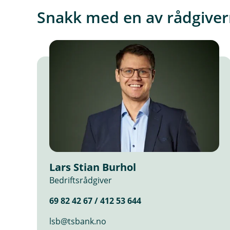
r
Snakk med en av rådgiver
n
l
e
n
k
e
,
å
p
n
e
r
Lars Stian Burhol
i
Bedriftsrådgiver
n
y
69 82 42 67 / 412 53 644
t
t
lsb@tsbank.no