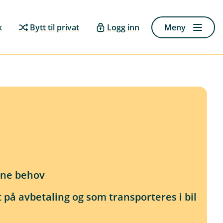
k
Bytt til privat
Logg inn
Meny
sine behov
 på avbetaling og som transporteres i bil