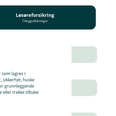
Løsøreforsikring
Tilleggsdekninger
r som lagres i
, sikkerhet, huske
for grunnleggende
eller trekke tilbake