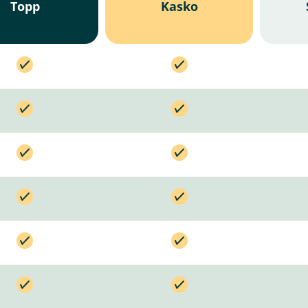
Topp
Kasko
I
I
n
n
k
k
I
I
l
l
n
n
u
u
k
k
d
d
I
I
l
l
e
e
n
n
u
u
r
r
k
k
d
d
t
I
t
I
l
l
e
e
n
n
u
u
r
r
k
k
d
d
t
I
t
I
l
l
e
e
n
n
u
u
r
r
k
k
d
d
t
I
t
I