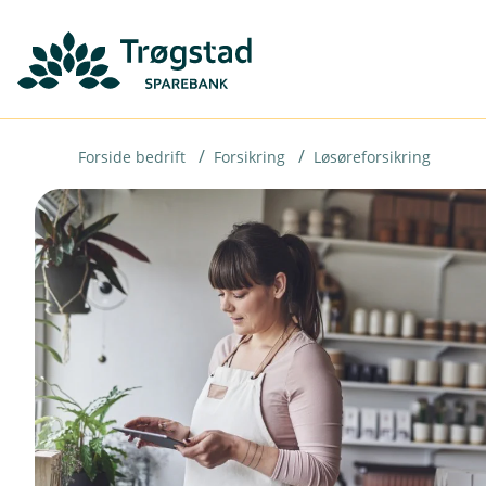
H
o
p
p
i
Forside bedrift
Forsikring
Løsøreforsikring
n
n
h
o
d
e
t