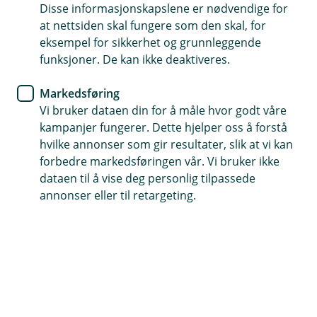
BM Forsikring
Disse informasjonskapslene er nødvendige for
at nettsiden skal fungere som den skal, for
Nytt cybersikkerhetsverktøy
eksempel for sikkerhet og grunnleggende
funksjoner. De kan ikke deaktiveres.
hjelper deg med å sikre
bedriften
Markedsføring
Vi bruker dataen din for å måle hvor godt våre
Datasikkerhet blir bare viktigere og viktigere.
kampanjer fungerer. Dette hjelper oss å forstå
Uansett om bedriften din består av hundrevis av
hvilke annonser som gir resultater, slik at vi kan
forbedre markedsføringen vår. Vi bruker ikke
ansatte eller om det bare er deg, så har det blitt
dataen til å vise deg personlig tilpassede
åpenbart for de fleste at vi må beskytte oss mot
annonser eller til retargeting.
dataangrep.
Ord som phishing, malware og ransomware
(løsepengevirus) har blitt allemannseie. De digitale
svindlerne har blitt mer aktive de siste årene og finner
stadig nye måter å nå målene sine.