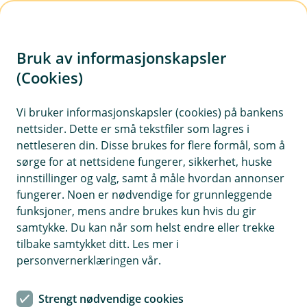
H
o
Bruk av informasjonskapsler
p
p
(Cookies)
i
Vi bruker informasjonskapsler (cookies) på bankens
nettsider. Dette er små tekstfiler som lagres i
n
nettleseren din. Disse brukes for flere formål, som å
n
sørge for at nettsidene fungerer, sikkerhet, huske
h
innstillinger og valg, samt å måle hvordan annonser
o
fungerer. Noen er nødvendige for grunnleggende
funksjoner, mens andre brukes kun hvis du gir
d
samtykke. Du kan når som helst endre eller trekke
e
tilbake samtykket ditt. Les mer i
t
personvernerklæringen vår.
Nytt cybersikkerhetsverktøy lar deg finne de riktige tiltakene
Strengt nødvendige cookies