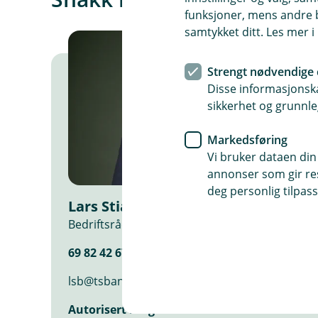
funksjoner, mens andre b
samtykket ditt. Les mer 
Strengt nødvendige 
Disse informasjonska
sikkerhet og grunnle
Markedsføring
Vi bruker dataen din
annonser som gir resu
deg personlig tilpass
Lars Stian Burhol
Bedriftsrådgiver
69 82 42 67 / 412 53 644
lsb@tsbank.no
Autorisert rådgiver