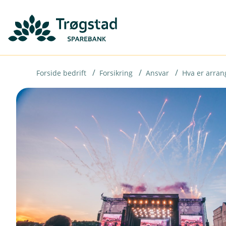
H
o
p
p
i
Forside bedrift
Forsikring
Ansvar
Hva er arran
n
n
h
o
d
e
t