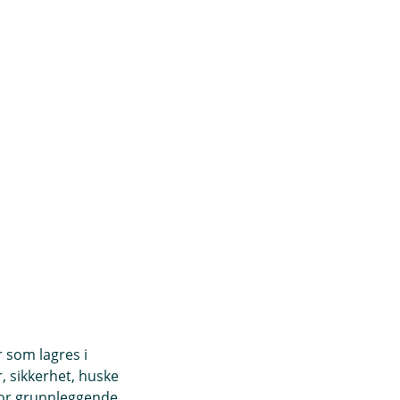
r som lagres i
, sikkerhet, huske
for grunnleggende