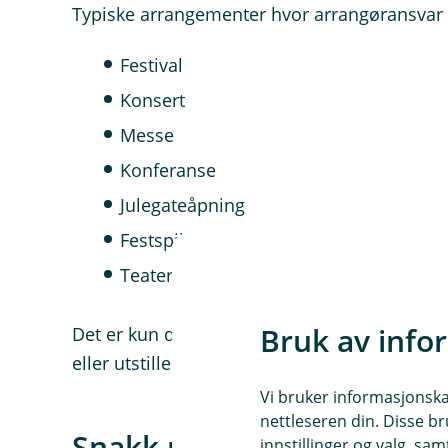
Typiske arrangementer hvor arrangøransvar e
Festival
Konsert
Messe
Konferanse
Julegateåpning
Festspill
Teaterforestilling
Bruk av info
Det er kun den som arrangerer som trenger a
eller utstiller, trenger du i stedet en
bedrifts
Vi bruker informasjonskap
nettleseren din. Disse br
Snakk med en av rådgiver
innstillinger og valg, 