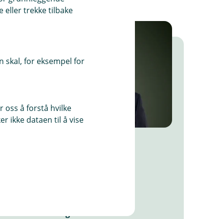
eller trekke tilbake
 skal, for eksempel for
 oss å forstå hvilke
r ikke dataen til å vise
Stian Ultvedt Skageng
Banksjef bedriftsmarked
69 82 42 62 / 402 18 817
ss@tsbank.no
Autorisert rådgiver