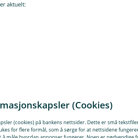
r aktuelt:
rmasjonskapsler (Cookies)
rrangøransvar. Er du en deltaker
ansvarsforsikring.
sler (cookies) på bankens nettsider. Dette er små tekstfile
ukes for flere formål, som å sørge for at nettsidene fungerer
ne våre om arrangøransvar
samt å måle hvordan annonser fungerer. Noen er nødvendige 