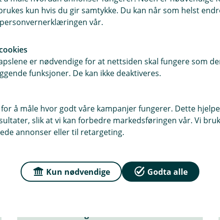
rukes kun hvis du gir samtykke. Du kan når som helst endre 
i personvernerklæringen vår.
cookies
pslene er nødvendige for at nettsiden skal fungere som den
ggende funksjoner. De kan ikke deaktiveres.
 for å måle hvor godt våre kampanjer fungerer. Dette hjelper
ltater, slik at vi kan forbedre markedsføringen vår. Vi bruke
ede annonser eller til retargeting.
Stian Alfsen Omholt
Forsikringsrådgiver næring og landbruk
Kun nødvendige
Godta alle
69 82 49 09 / 482 54 423
sao@tsbank.no
Autorisert rådgiver