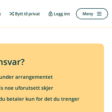
k
Bytt til privat
Logg inn
Meny
nsvar?
 under arrangementet
s noe uforutsett skjer
du betaler kun for det du trenger