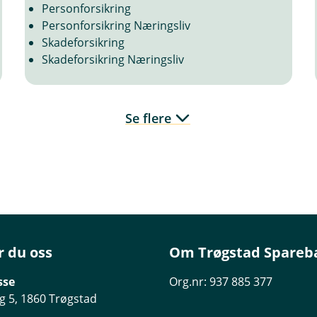
Personforsikring
Personforsikring Næringsliv
Skadeforsikring
Skadeforsikring Næringsliv
Se flere
r du oss
Om Trøgstad Spareb
sse
Org.nr: 937 885 377
g 5, 1860 Trøgstad